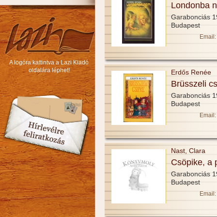
Londonba ne
Garabonciás 
Budapest
Email:
A logóra kattintva a Lazi Kiadó
oldalára léphet!
Erdős Renée
Brüsszeli c
Garabonciás 
Budapest
Email:
Nast, Clara
Csöpike, a 
Garabonciás 
Budapest
Email: