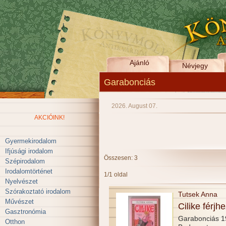
Ajánló
Névjegy
Garabonciás
2026. August 07.
AKCIÓINK!
Gyermekirodalom
Ifjúsági irodalom
Összesen: 3
Szépirodalom
Irodalomtörténet
1/1 oldal
Nyelvészet
Szórakoztató irodalom
Tutsek Anna
Művészet
Cilike férj
Gasztronómia
Garabonciás 
Otthon