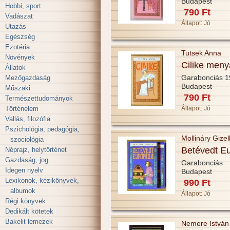
Budapest
Hobbi, sport
790 Ft
Vadászat
Állapot:
Jó
Utazás
Egészség
Ezotéria
Tutsek Anna
Növények
Cilike meny
Állatok
Garabonciás 
Mezőgazdaság
Budapest
Műszaki
790 Ft
Természettudományok
Történelem
Állapot:
Jó
Vallás, filozófia
Pszichológia, pedagógia,
Mollináry Gizel
szociológia
Betévedt Eu
Néprajz, helytörténet
Gazdaság, jog
Garabonciás
Idegen nyelv
Budapest
Lexikonok, kézikönyvek,
990 Ft
albumok
Állapot:
Jó
Régi könyvek
Dedikált kötetek
Bakelit lemezek
Nemere István