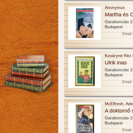
Anonymus
Martha és C
Garabonciás 
Budapest
Email:
Kosáryné Réz 
Ulrik inas
Garabonciás 
Budapest
Email:
McElfresh, Ade
A doktornő 
Garabonciás 
Budapest
Email: