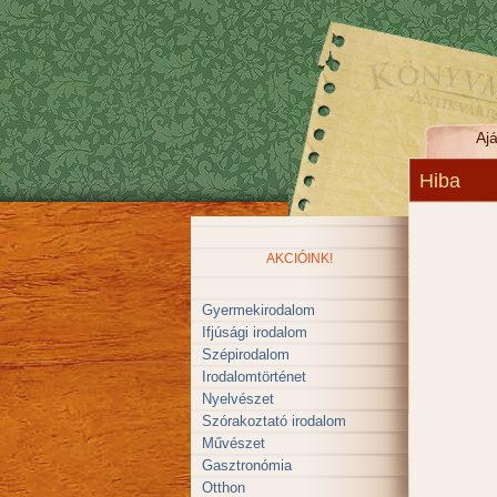
Ajá
Hiba
AKCIÓINK!
Gyermekirodalom
Ifjúsági irodalom
Szépirodalom
Irodalomtörténet
Nyelvészet
Szórakoztató irodalom
Művészet
Gasztronómia
Otthon