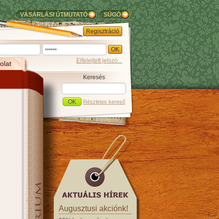
VÁSÁRLÁSI ÚTMUTATÓ
SÚGÓ
Regisztráció
Elfelejtett jelszó...
olat
Keresés
Részletes kereső
Augusztusi akciónk!