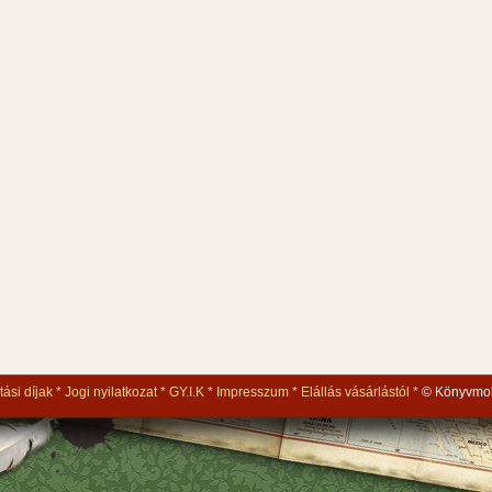
tási díjak
Jogi nyilatkozat
GY.I.K
Impresszum
Elállás vásárlástól
© Könyvmol