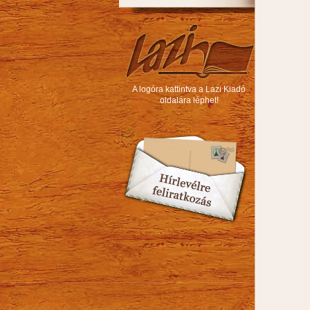
A logóra kattintva a Lazi Kiadó
oldalára léphet!