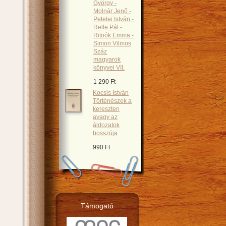
György -
Molnár Jenő -
Petelei István -
Relle Pál -
Ritoók Emma -
Simon Vilmos
Száz
magyarok
könyvei VII.
1 290 Ft
Kocsis István
Történészek a
kereszten
avagy az
áldozatok
bosszúja
990 Ft
Támogató