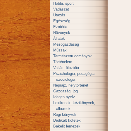
Hobbi, sport
Vadászat
Utazás
Egészség
Ezotéria
Növények
Állatok
Mezőgazdaság
Műszaki
Természettudományok
Történelem
Vallás, filozófia
Pszichológia, pedagógia,
szociológia
Néprajz, helytörténet
Gazdaság, jog
Idegen nyelv
Lexikonok, kézikönyvek,
albumok
Régi könyvek
Dedikált kötetek
Bakelit lemezek