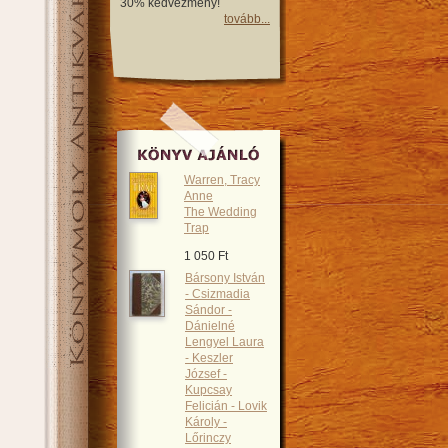
30% kedvezmény!
tovább...
Warren, Tracy
Anne
The Wedding
Trap
1 050 Ft
Bársony István
- Csizmadia
Sándor -
Dánielné
Lengyel Laura
- Keszler
József -
Kupcsay
Felicián - Lovik
Károly -
Lőrinczy