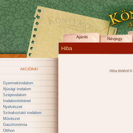
Ajánló
Névjegy
Hiba
AKCIÓINK!
Hiba történt! A
Gyermekirodalom
Ifjúsági irodalom
Szépirodalom
Irodalomtörténet
Nyelvészet
Szórakoztató irodalom
Művészet
Gasztronómia
Otthon