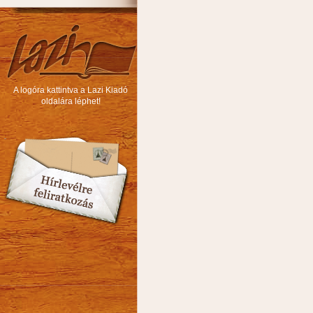
A logóra kattintva a Lazi Kiadó
oldalára léphet!