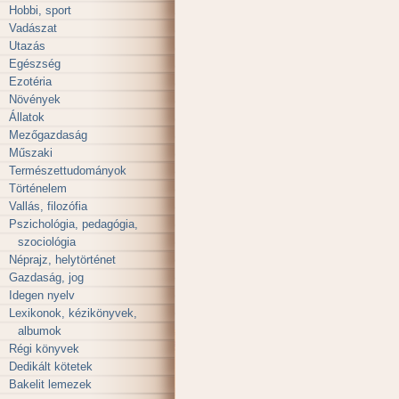
Hobbi, sport
Vadászat
Utazás
Egészség
Ezotéria
Növények
Állatok
Mezőgazdaság
Műszaki
Természettudományok
Történelem
Vallás, filozófia
Pszichológia, pedagógia,
szociológia
Néprajz, helytörténet
Gazdaság, jog
Idegen nyelv
Lexikonok, kézikönyvek,
albumok
Régi könyvek
Dedikált kötetek
Bakelit lemezek