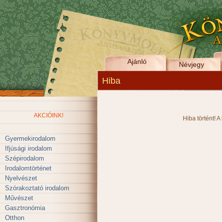
Ajánló
Névjegy
Hiba
AKCIÓINK!
Hiba történt! A
Gyermekirodalom
Ifjúsági irodalom
Szépirodalom
Irodalomtörténet
Nyelvészet
Szórakoztató irodalom
Művészet
Gasztronómia
Otthon