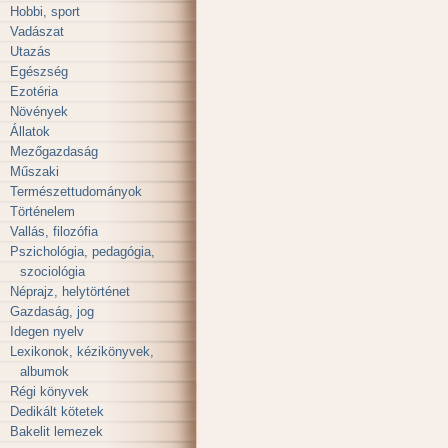
Hobbi, sport
Vadászat
Utazás
Egészség
Ezotéria
Növények
Állatok
Mezőgazdaság
Műszaki
Természettudományok
Történelem
Vallás, filozófia
Pszichológia, pedagógia,
szociológia
Néprajz, helytörténet
Gazdaság, jog
Idegen nyelv
Lexikonok, kézikönyvek,
albumok
Régi könyvek
Dedikált kötetek
Bakelit lemezek