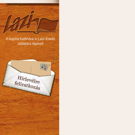
A logóra kattintva a Lazi Kiadó
oldalára léphet!