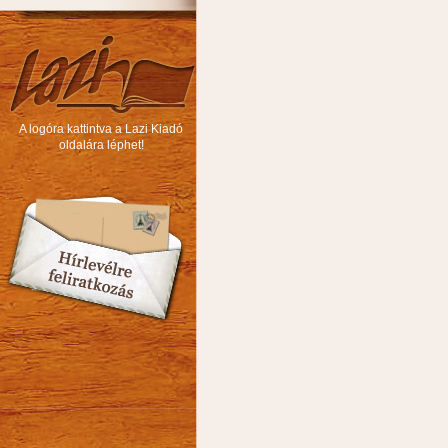
A logóra kattintva a Lazi Kiadó
oldalára léphet!