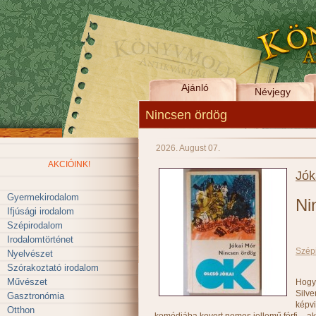
Ajánló
Névjegy
Nincsen ördög
2026. August 07.
AKCIÓINK!
Jók
Gyermekirodalom
Ni
Ifjúsági irodalom
Szépirodalom
Irodalomtörténet
Szép
Nyelvészet
Szórakoztató irodalom
Művészet
Hogy
Silve
Gasztronómia
képvi
Otthon