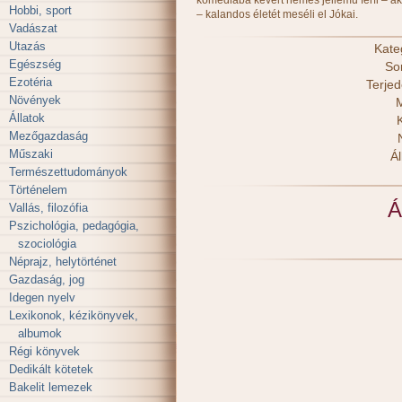
komédiába kevert nemes jellemű férfi – ak
Hobbi, sport
– kalandos életét meséli el Jókai.
Vadászat
Utazás
Kate
Egészség
So
Ezotéria
Terje
Növények
M
Állatok
Mezőgazdaság
Műszaki
Ál
Természettudományok
Történelem
Á
Vallás, filozófia
Pszichológia, pedagógia,
szociológia
Néprajz, helytörténet
Gazdaság, jog
Idegen nyelv
Lexikonok, kézikönyvek,
albumok
Régi könyvek
Dedikált kötetek
Bakelit lemezek