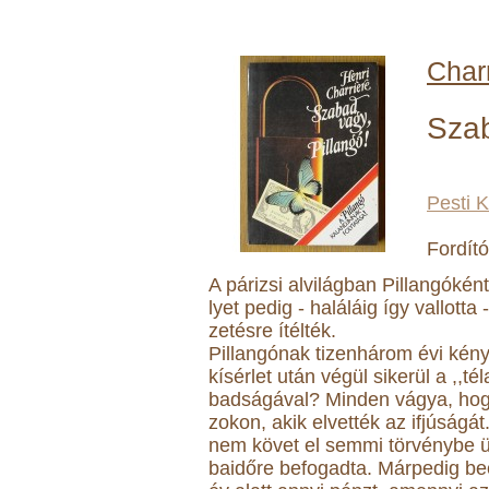
Charr
Szab
Pesti K
Fordító
A pá­ri­zsi al­vi­lág­ban Pil­lan­gó­ké
lyet pe­dig - ha­lá­lá­ig így val­lot­ta
ze­tés­re í­tél­ték.
Pil­lan­gó­nak ti­zen­há­rom é­vi ké
kí­sér­let u­tán vé­gül si­ke­rül a ,,
bad­sá­gá­val? Min­den vá­gya, hogy
zo­kon, a­kik el­vet­ték az if­jú­sá
nem kö­vet el sem­mi tör­vény­be üt
ba­i­dő­re be­fo­gad­ta. Már­pe­dig 