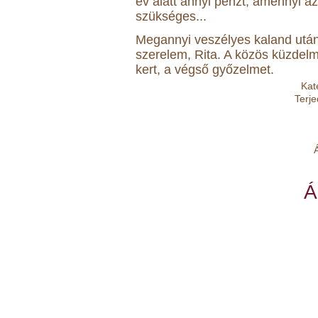
év a­latt annyi pénzt, a­mennyi az 
szük­sé­ges...
Meg­annyi ve­szé­lyes ka­land u­tán f
sze­re­lem, Ri­ta. A kö­zös küz­del
kert, a vég­ső győ­zel­met.
Kat
Terj
Á
Á