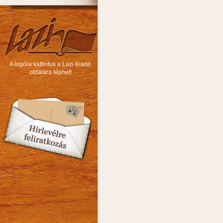
A logóra kattintva a Lazi Kiadó
oldalára léphet!