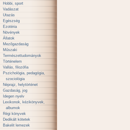
Hobbi, sport
Vadászat
Utazás
Egészség
Ezotéria
Növények
Állatok
Mezőgazdaság
Műszaki
Természettudományok
Történelem
Vallás, filozófia
Pszichológia, pedagógia,
szociológia
Néprajz, helytörténet
Gazdaság, jog
Idegen nyelv
Lexikonok, kézikönyvek,
albumok
Régi könyvek
Dedikált kötetek
Bakelit lemezek