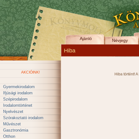
Ajánló
Névjegy
Hiba
AKCIÓINK!
Hiba történt! A
Gyermekirodalom
Ifjúsági irodalom
Szépirodalom
Irodalomtörténet
Nyelvészet
Szórakoztató irodalom
Művészet
Gasztronómia
Otthon