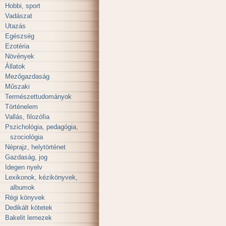
Hobbi, sport
Vadászat
Utazás
Egészség
Ezotéria
Növények
Állatok
Mezőgazdaság
Műszaki
Természettudományok
Történelem
Vallás, filozófia
Pszichológia, pedagógia,
szociológia
Néprajz, helytörténet
Gazdaság, jog
Idegen nyelv
Lexikonok, kézikönyvek,
albumok
Régi könyvek
Dedikált kötetek
Bakelit lemezek