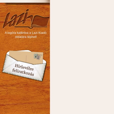
A logóra kattintva a Lazi Kiadó
oldalára léphet!