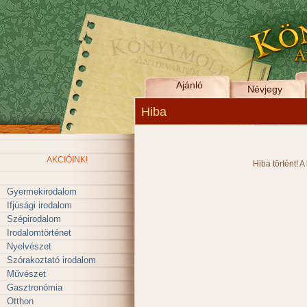
Ajánló
Névjegy
Hiba
AKCIÓINK!
Hiba történt! A
Gyermekirodalom
Ifjúsági irodalom
Szépirodalom
Irodalomtörténet
Nyelvészet
Szórakoztató irodalom
Művészet
Gasztronómia
Otthon