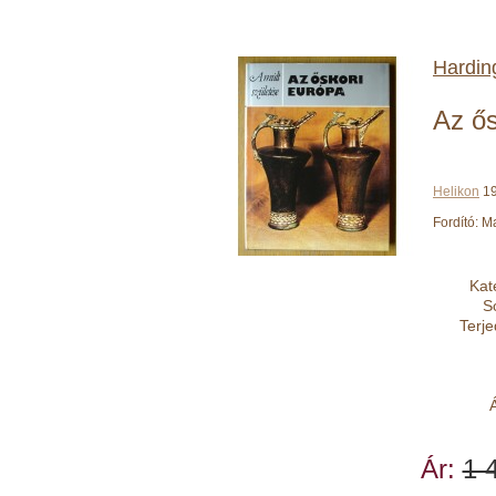
Hardin
Az ős
Helikon
19
Fordító: 
Kat
S
Terj
Á
Ár:
1 