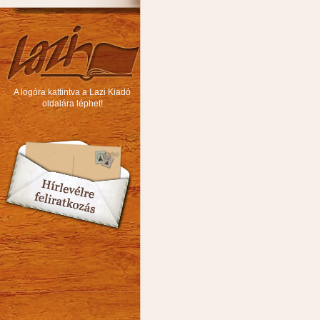
A logóra kattintva a Lazi Kiadó
oldalára léphet!