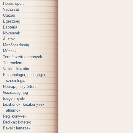
Hobbi, sport
Vadászat
Utazás
Egészség
Ezotéria
Növények
Állatok
Mezőgazdaság
Műszaki
Természettudományok
Történelem
Vallás, filozófia
Pszichológia, pedagógia,
szociológia
Néprajz, helytörténet
Gazdaság, jog
Idegen nyelv
Lexikonok, kézikönyvek,
albumok
Régi könyvek
Dedikált kötetek
Bakelit lemezek