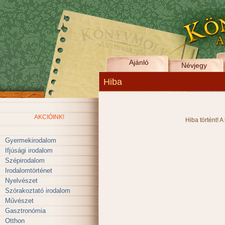
Ajánló
Névjegy
Hiba
AKCIÓINK!
Hiba történt! A
Gyermekirodalom
Ifjúsági irodalom
Szépirodalom
Irodalomtörténet
Nyelvészet
Szórakoztató irodalom
Művészet
Gasztronómia
Otthon