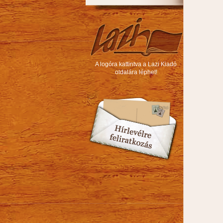
A logóra kattintva a Lazi Kiadó
oldalára léphet!