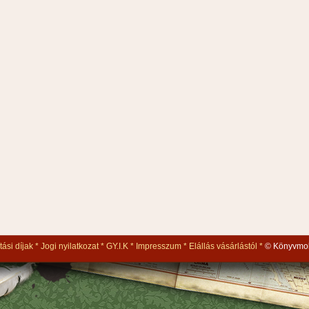
tási díjak
Jogi nyilatkozat
GY.I.K
Impresszum
Elállás vásárlástól
© Könyvmol