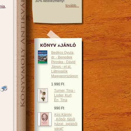
30% kedvezmény!
tovább...
mia,
Bedécs Gyula,
dr. - Benedek
Piroska - Dávid
János - et al.
Látnivalók
Magyarországon
1 990 Ft
Turner, Tina -
Loder, Kurt
Én, Tina
990 Ft
Kós Károly
,,Kőből, fából
házat...igékből
várat"