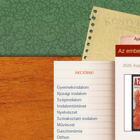
Ajá
Az ember
2026. Aug
AKCIÓINK!
Gyermekirodalom
Ifjúsági irodalom
Szépirodalom
Irodalomtörténet
Nyelvészet
Szórakoztató irodalom
Művészet
Gasztronómia
Otthon