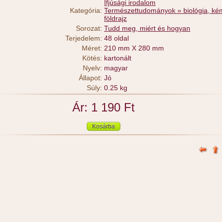
Ifjúsági irodalom
Kategória:
Természettudományok » biológia, ké
földrajz
Sorozat:
Tudd meg, miért és hogyan
Terjedelem:
48 oldal
Méret:
210 mm X 280 mm
Kötés:
kartonált
Nyelv:
magyar
Állapot:
Jó
Súly:
0.25 kg
Ár: 1 190 Ft