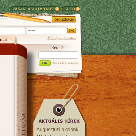
VÁSÁRLÁSI ÚTMUTATÓ
SÚGÓ
Regisztráció
Elfelejtett jelszó...
olat
Keresés
Részletes kereső
Augusztusi akciónk!