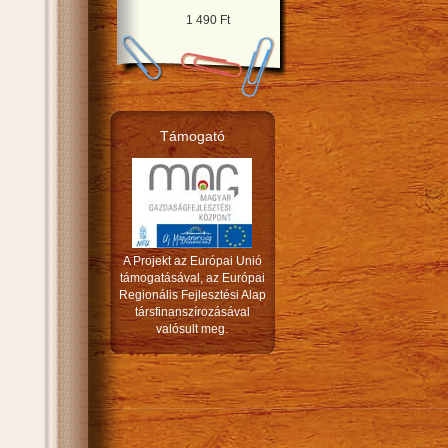
1 490 Ft
Támogató
A Projekt az Európai Unió
támogatásával, az Európai
Regionális Fejlesztési Alap
társfinanszírozásával
valósult meg.