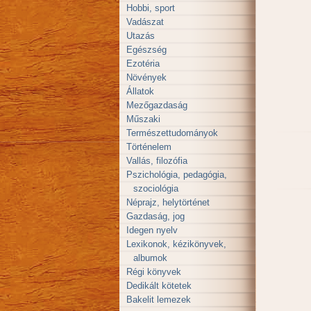
Hobbi, sport
Vadászat
Utazás
Egészség
Ezotéria
Növények
Állatok
Mezőgazdaság
Műszaki
Természettudományok
Történelem
Vallás, filozófia
Pszichológia, pedagógia,
szociológia
Néprajz, helytörténet
Gazdaság, jog
Idegen nyelv
Lexikonok, kézikönyvek,
albumok
Régi könyvek
Dedikált kötetek
Bakelit lemezek