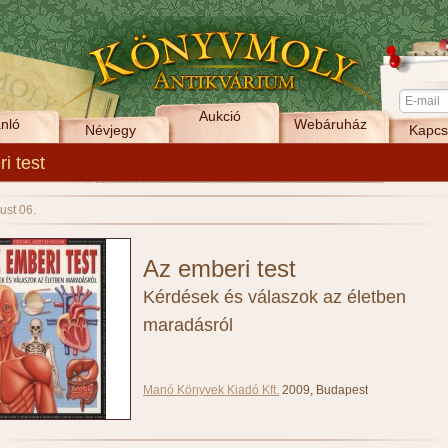
Aukció
nló
Webáruház
Névjegy
Kapcs
i test
ust 06.
Az emberi test
Kérdések és válaszok az életben
maradásról
Manó Könyvek Kiadó Kft.
2009, Budapest