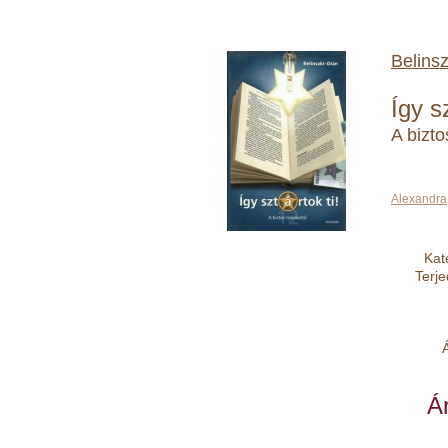
Belinsz
Így sz
A bizto
Alexandra
Kat
Terj
Á
Ár