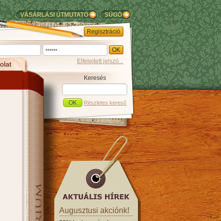
VÁSÁRLÁSI ÚTMUTATÓ
SÚGÓ
Regisztráció
Elfelejtett jelszó...
olat
Keresés
Részletes kereső
Augusztusi akciónk!