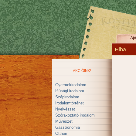
Ajá
Hiba
AKCIÓINK!
Gyermekirodalom
Ifjúsági irodalom
Szépirodalom
Irodalomtörténet
Nyelvészet
Szórakoztató irodalom
Művészet
Gasztronómia
Otthon