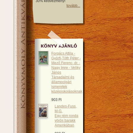
30% kedvezmény!
tovább...
Forgács Attila -
Györfi-Tóth Péter -
Mező Ferenc, dr. -
Nagy Imre - Veliky
János
Társadalmi és
állampolgári
ismeretek
középiskolásoknak
903 Ft
Landes-Fuss,
M-G.
Egy rém ronda
vörös barakk
Amerikában