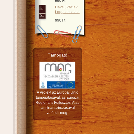
990 Ft
Havel, Václav
Largo desolato
990 Ft
Támogató
A Projekt az Európai Unió
támogatásával, az Európai
Regionális Fejlesztési Alap
társfinanszírozásával
valósult meg.