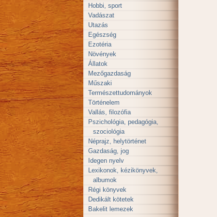
Hobbi, sport
Vadászat
Utazás
Egészség
Ezotéria
Növények
Állatok
Mezőgazdaság
Műszaki
Természettudományok
Történelem
Vallás, filozófia
Pszichológia, pedagógia,
szociológia
Néprajz, helytörténet
Gazdaság, jog
Idegen nyelv
Lexikonok, kézikönyvek,
albumok
Régi könyvek
Dedikált kötetek
Bakelit lemezek