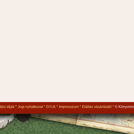
tási díjak
Jogi nyilatkozat
GY.I.K
Impresszum
Elállás vásárlástól
© Könyvmol