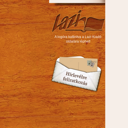
A logóra kattintva a Lazi Kiadó
oldalára léphet!