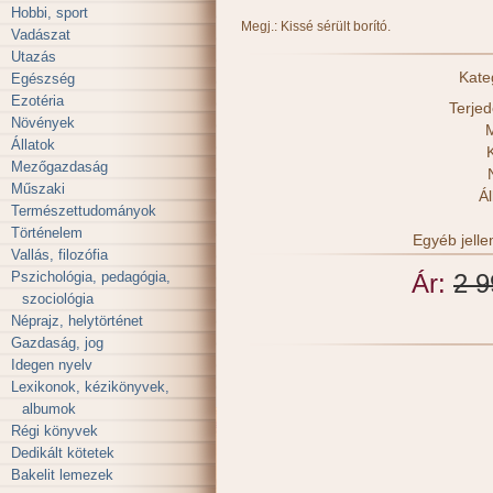
Hobbi, sport
Megj.: Kissé sérült borító.
Vadászat
Utazás
Kate
Egészség
Ezotéria
Terje
Növények
M
Állatok
Mezőgazdaság
Műszaki
Ál
Természettudományok
Történelem
Egyéb jell
Vallás, filozófia
Pszichológia, pedagógia,
Ár:
2 9
szociológia
Néprajz, helytörténet
Gazdaság, jog
Idegen nyelv
Lexikonok, kézikönyvek,
albumok
Régi könyvek
Dedikált kötetek
Bakelit lemezek