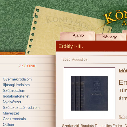
Ajánló
Névjegy
Erdély I-III.
2026. August 07.
AKCIÓINK!
Mór
Gyermekirodalom
Erd
Ifjúsági irodalom
Tün
Szépirodalom
Irodalomtörténet
árn
Nyelvészet
Szórakoztató irodalom
Művészet
Szép
Gasztronómia
Otthon
Szerkesztő: Barabás Tibor - Illés Endre - 