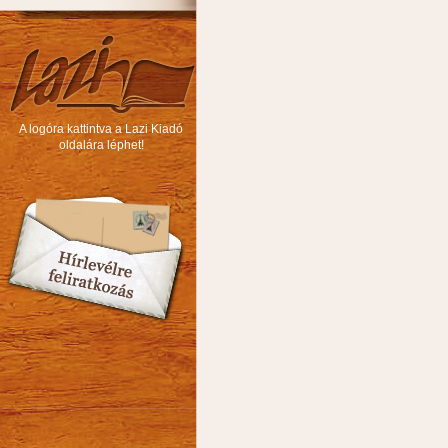
A logóra kattintva a Lazi Kiadó
oldalára léphet!