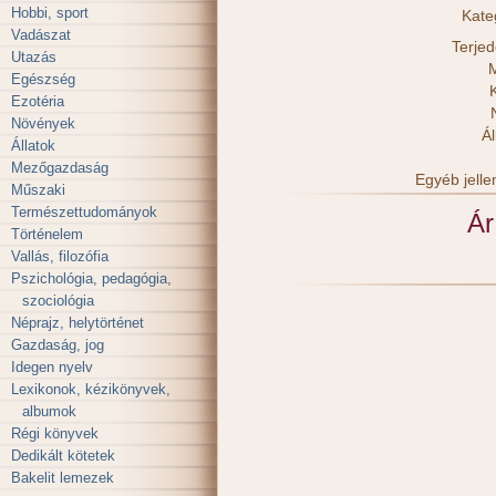
Hobbi, sport
Kate
Vadászat
Terje
Utazás
M
Egészség
Ezotéria
Növények
Ál
Állatok
Mezőgazdaság
Egyéb jell
Műszaki
Természettudományok
Ár
Történelem
Vallás, filozófia
Pszichológia, pedagógia,
szociológia
Néprajz, helytörténet
Gazdaság, jog
Idegen nyelv
Lexikonok, kézikönyvek,
albumok
Régi könyvek
Dedikált kötetek
Bakelit lemezek