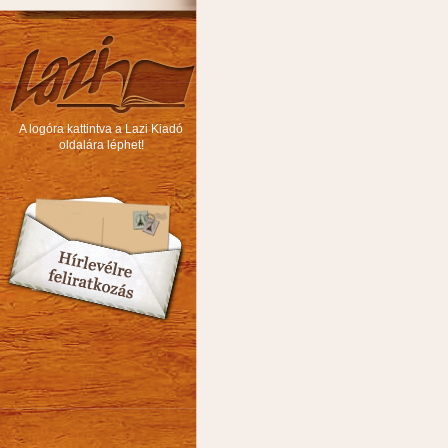
A logóra kattintva a Lazi Kiadó
oldalára léphet!