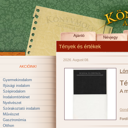
Ajánló
Névjegy
Tények és értékek
2026. August 08.
AKCIÓINK!
Lón
Gyermekirodalom
Té
Ifjúsági irodalom
A m
Szépirodalom
Irodalomtörténet
Nyelvészet
Szórakoztató irodalom
Gond
Művészet
Fordí
Gasztronómia
Otthon