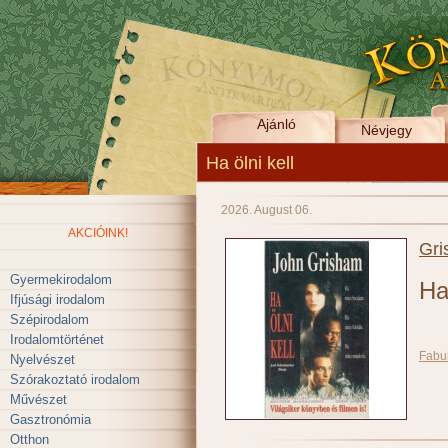
Ajánló
Névjegy
Ha ölni kell
2026. August 06.
AKCIÓINK!
Gri
Gyermekirodalom
Ha 
Ifjúsági irodalom
Szépirodalom
Irodalomtörténet
Fabu
Nyelvészet
Szórakoztató irodalom
Művészet
Gasztronómia
Otthon