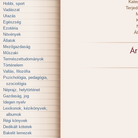
Kate
Hobbi, sport
Terje
Vadászat
M
Utazás
Egészség
Ezotéria
Ál
Növények
Állatok
Mezőgazdaság
Ár
Műszaki
Természettudományok
Történelem
Vallás, filozófia
Pszichológia, pedagógia,
szociológia
Néprajz, helytörténet
Gazdaság, jog
Idegen nyelv
Lexikonok, kézikönyvek,
albumok
Régi könyvek
Dedikált kötetek
Bakelit lemezek