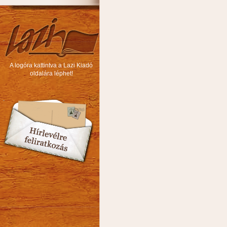
A logóra kattintva a Lazi Kiadó
oldalára léphet!