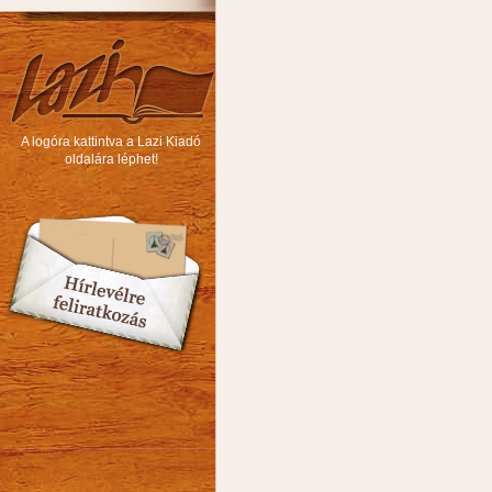
A logóra kattintva a Lazi Kiadó
oldalára léphet!