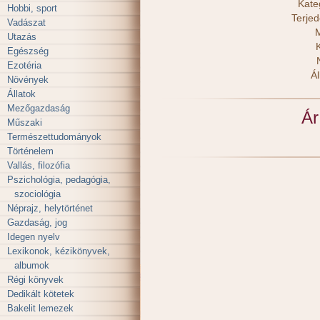
Kate
Hobbi, sport
Terje
Vadászat
M
Utazás
Egészség
Ezotéria
Ál
Növények
Állatok
Mezőgazdaság
Ár
Műszaki
Természettudományok
Történelem
Vallás, filozófia
Pszichológia, pedagógia,
szociológia
Néprajz, helytörténet
Gazdaság, jog
Idegen nyelv
Lexikonok, kézikönyvek,
albumok
Régi könyvek
Dedikált kötetek
Bakelit lemezek