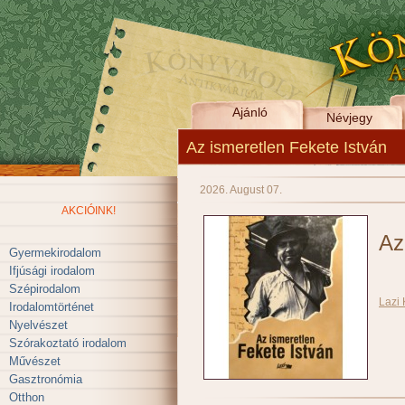
Ajánló
Névjegy
Az ismeretlen Fekete István
2026. August 07.
AKCIÓINK!
Az
Gyermekirodalom
Ifjúsági irodalom
Szépirodalom
Lazi
Irodalomtörténet
Nyelvészet
Szórakoztató irodalom
Művészet
Gasztronómia
Otthon