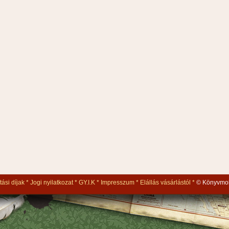
tási díjak
Jogi nyilatkozat
GY.I.K
Impresszum
Elállás vásárlástól
© Könyvmol