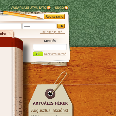
VÁSÁRLÁSI ÚTMUTATÓ
SÚGÓ
Regisztráció
Elfelejtett jelszó...
olat
Keresés
Részletes kereső
Augusztusi akciónk!