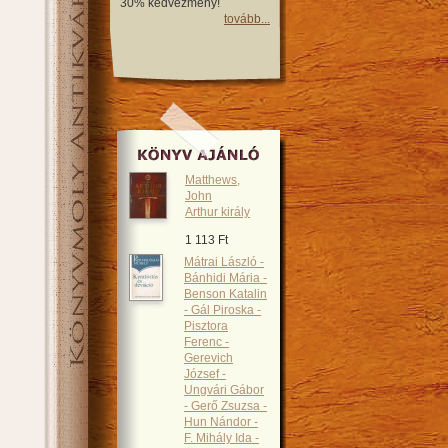
30% kedvezmény!
tovább...
Matthews,
John
Arthur király
1 113 Ft
Mátrai László -
Bánhidi Mária -
Benson Katalin
- Gál Piroska -
Pisztora
Ferenc -
Gerevich
József -
Ungvári Gábor
- Gerő Zsuzsa -
Hun Nándor -
F. Mihály Ida -