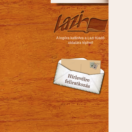
A logóra kattintva a Lazi Kiadó
oldalára léphet!