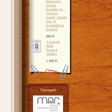
Moussong-
Kovács
Erzsébet, dr. -
Pertorini
Dezső - Stumpf
Imre, ifj.
Kreativitás és
deviáció
990 Ft
V. Kulcsár
Ildikó
Rózsa a
széfben
1 490 Ft
Támogató