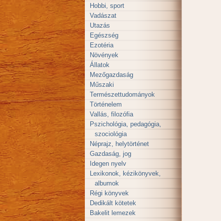
Hobbi, sport
Vadászat
Utazás
Egészség
Ezotéria
Növények
Állatok
Mezőgazdaság
Műszaki
Természettudományok
Történelem
Vallás, filozófia
Pszichológia, pedagógia,
szociológia
Néprajz, helytörténet
Gazdaság, jog
Idegen nyelv
Lexikonok, kézikönyvek,
albumok
Régi könyvek
Dedikált kötetek
Bakelit lemezek