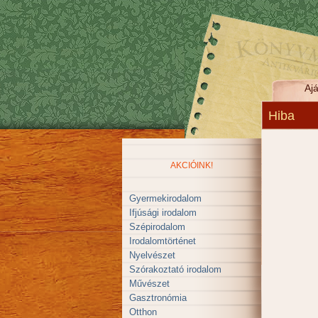
Ajá
Hiba
AKCIÓINK!
Gyermekirodalom
Ifjúsági irodalom
Szépirodalom
Irodalomtörténet
Nyelvészet
Szórakoztató irodalom
Művészet
Gasztronómia
Otthon