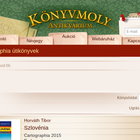
Aukció
nló
Webáruház
Névjegy
Kapcs
phia útikönyvek
ust 06.
Könyv/oldal
Ugrá
Horváth Tibor
Szlovénia
Cartographia 2015