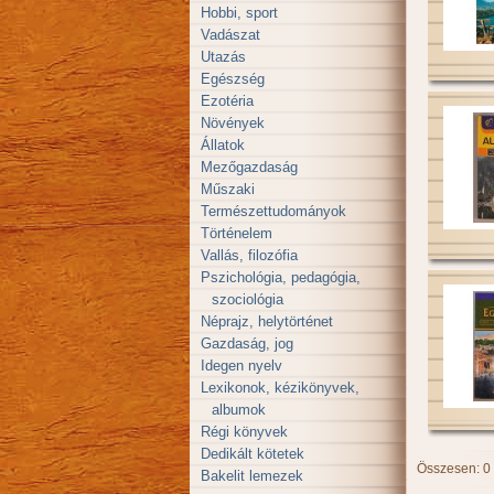
Hobbi, sport
Vadászat
Utazás
Egészség
Ezotéria
Növények
Állatok
Mezőgazdaság
Műszaki
Természettudományok
Történelem
Vallás, filozófia
Pszichológia, pedagógia,
szociológia
Néprajz, helytörténet
Gazdaság, jog
Idegen nyelv
Lexikonok, kézikönyvek,
albumok
Régi könyvek
Dedikált kötetek
Összesen: 0
Bakelit lemezek