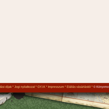
tási díjak
Jogi nyilatkozat
GY.I.K
Impresszum
Elállás vásárlástól
© Könyvmol