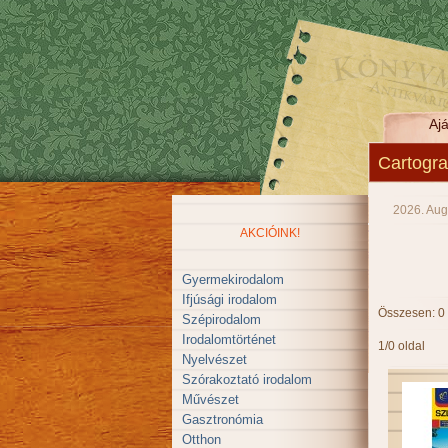
Ajá
Cartogra
2026. Aug
AKCIÓINK!
Gyermekirodalom
Ifjúsági irodalom
Összesen: 0
Szépirodalom
Irodalomtörténet
1/0 oldal
Nyelvészet
Szórakoztató irodalom
Művészet
Gasztronómia
Otthon