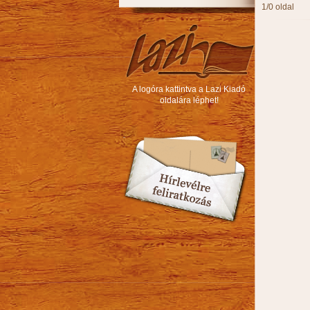
1/0 oldal
A logóra kattintva a Lazi Kiadó
oldalára léphet!