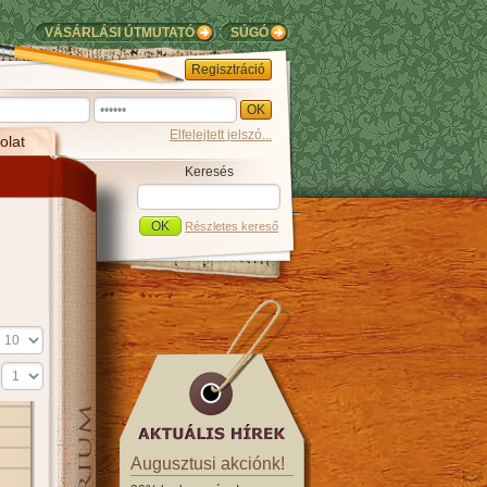
VÁSÁRLÁSI ÚTMUTATÓ
SÚGÓ
Regisztráció
Elfelejtett jelszó...
olat
Keresés
Részletes kereső
s
Augusztusi akciónk!