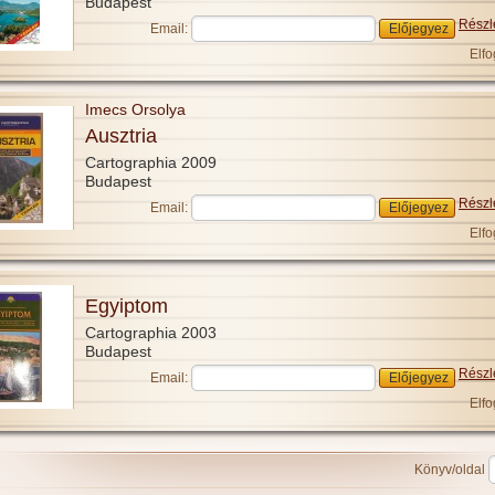
Budapest
Részl
Email:
Elfo
Imecs Orsolya
Ausztria
Cartographia 2009
Budapest
Részl
Email:
Elfo
Egyiptom
Cartographia 2003
Budapest
Részl
Email:
Elfo
Könyv/oldal