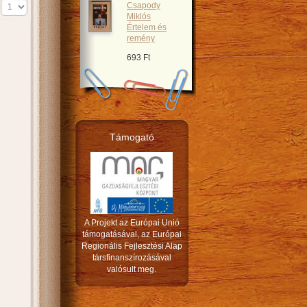
Csapody
s
Miklós
Értelem és
remény
693 Ft
Támogató
A Projekt az Európai Unió
támogatásával, az Európai
Regionális Fejlesztési Alap
társfinanszírozásával
valósult meg.