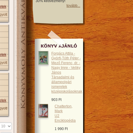
30% kedvezmény!
tovább...
etek
gyott
Forgács Attila -
etek
Györfi-Tóth Péter -
gyott
Mező Ferenc, dr. -
Nagy Imre - Veliky
János
Társadalmi és
állampolgári
ismeretek
középiskolásoknak
903 Ft
etek
Chatterton,
gyott
Mark
U2
Enciklopédia
1 990 Ft