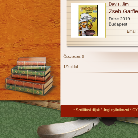
Davis, Jim
Zseb-Garfie
Drize 2019
Budapest
Email:
Összesen: 0
1/0 oldal
Szállítási díjak
Jogi nyilatkozat
GY.