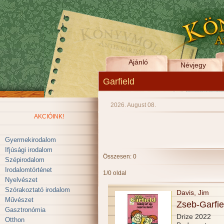
Ajánló
Névjegy
Garfield
2026. August 08.
AKCIÓINK!
Gyermekirodalom
Ifjúsági irodalom
Összesen: 0
Szépirodalom
Irodalomtörténet
1/0 oldal
Nyelvészet
Szórakoztató irodalom
Davis, Jim
Művészet
Zseb-Garfie
Gasztronómia
Drize 2022
Otthon