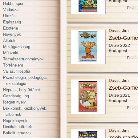
Budapest
Hobbi, sport
Email:
Vadászat
Utazás
Egészség
Ezotéria
Davis, Jim
Növények
Zseb-Garfie
Állatok
Drize 2022
Mezőgazdaság
Budapest
Műszaki
Email:
Természettudományok
Történelem
Vallás, filozófia
Pszichológia, pedagógia,
Davis, Jim
szociológia
Zseb-Garfie
Néprajz, helytörténet
Drize 2021
Gazdaság, jog
Budapest
Idegen nyelv
Email:
Lexikonok, kézikönyvek,
albumok
Régi könyvek
Dedikált kötetek
Davis, Jim
Bakelit lemezek
Zseb-Garfie