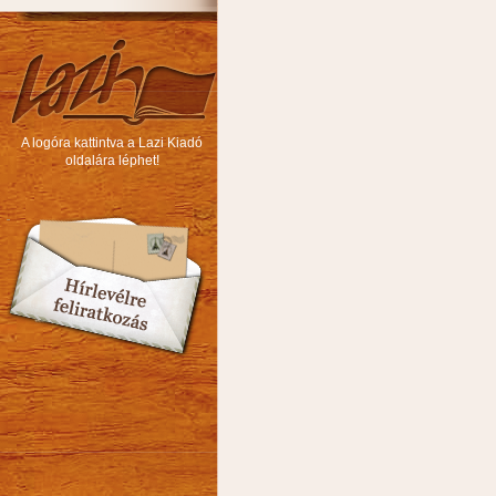
A logóra kattintva a Lazi Kiadó
oldalára léphet!