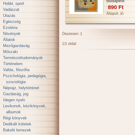
Budapest
Hobbi, sport
890 Ft
Vadászat
Állapot:
Jó
Utazás
Egészség
Ezotéria
Növények
Összesen: 1
Állatok
1/1 oldal
Mezőgazdaság
Műszaki
Természettudományok
Történelem
Vallás, filozófia
Pszichológia, pedagógia,
szociológia
Néprajz, helytörténet
Gazdaság, jog
Idegen nyelv
Lexikonok, kézikönyvek,
albumok
Régi könyvek
Dedikált kötetek
Bakelit lemezek