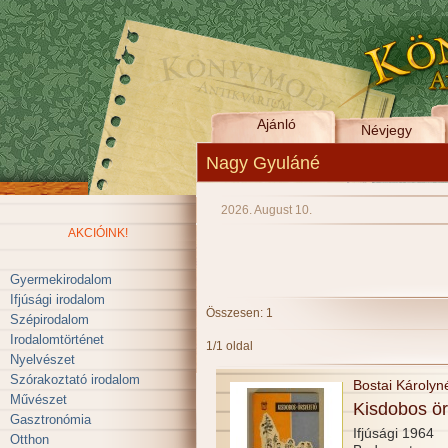
Ajánló
Névjegy
Nagy Gyuláné
2026. August 10.
AKCIÓINK!
Gyermekirodalom
Ifjúsági irodalom
Összesen: 1
Szépirodalom
Irodalomtörténet
1/1 oldal
Nyelvészet
Szórakoztató irodalom
Bostai Károlyn
Művészet
Kisdobos ö
Gasztronómia
Ifjúsági 1964
Otthon