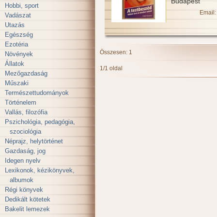
Budapest
Hobbi, sport
Email:
Vadászat
Utazás
Egészség
Ezotéria
Összesen: 1
Növények
Állatok
1/1 oldal
Mezőgazdaság
Műszaki
Természettudományok
Történelem
Vallás, filozófia
Pszichológia, pedagógia,
szociológia
Néprajz, helytörténet
Gazdaság, jog
Idegen nyelv
Lexikonok, kézikönyvek,
albumok
Régi könyvek
Dedikált kötetek
Bakelit lemezek