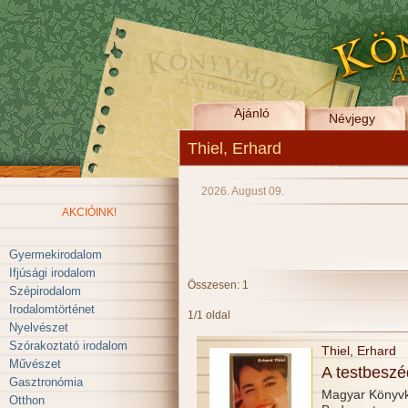
Ajánló
Névjegy
Thiel, Erhard
2026. August 09.
AKCIÓINK!
Gyermekirodalom
Ifjúsági irodalom
Összesen: 1
Szépirodalom
Irodalomtörténet
1/1 oldal
Nyelvészet
Szórakoztató irodalom
Thiel, Erhard
Művészet
A testbeszé
Gasztronómia
Magyar Könyvk
Otthon