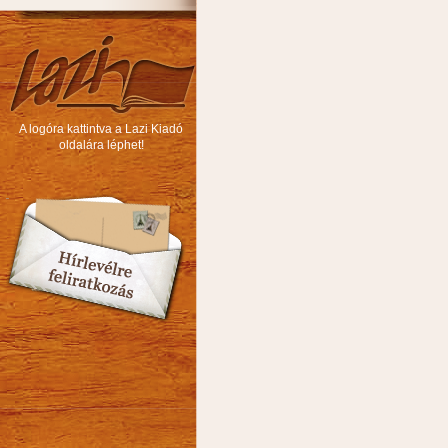
A logóra kattintva a Lazi Kiadó
oldalára léphet!