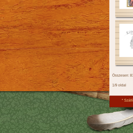
Összesen: 8
1/9 oldal
Szállí