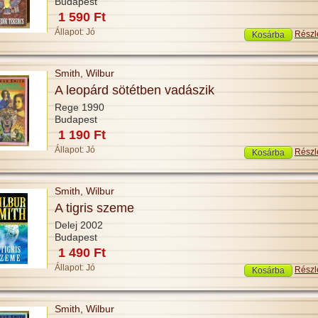
Budapest
1 590 Ft
Állapot:
Jó
Részl
Smith, Wilbur
A leopárd sötétben vadászik
Rege 1990
Budapest
1 190 Ft
Állapot:
Jó
Részl
Smith, Wilbur
A tigris szeme
Delej 2002
Budapest
1 490 Ft
Állapot:
Jó
Részl
Smith, Wilbur