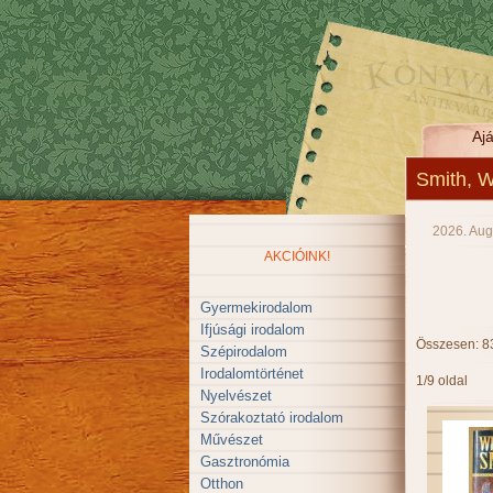
Ajá
Smith, W
2026. Aug
AKCIÓINK!
Gyermekirodalom
Ifjúsági irodalom
Összesen: 8
Szépirodalom
Irodalomtörténet
1/9 oldal
Nyelvészet
Szórakoztató irodalom
Művészet
Gasztronómia
Otthon