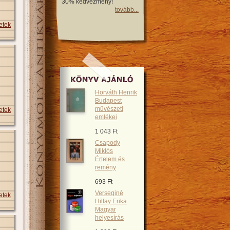
30% kedvezmény!
tovább...
etek
Horváth Henrik
Budapest
művészeti
etek
emlékei
1 043 Ft
Csapody
Miklós
Értelem és
remény
693 Ft
Verseginé
etek
Hillay Erika
Magyar
helyesírás