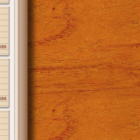
etek
etek