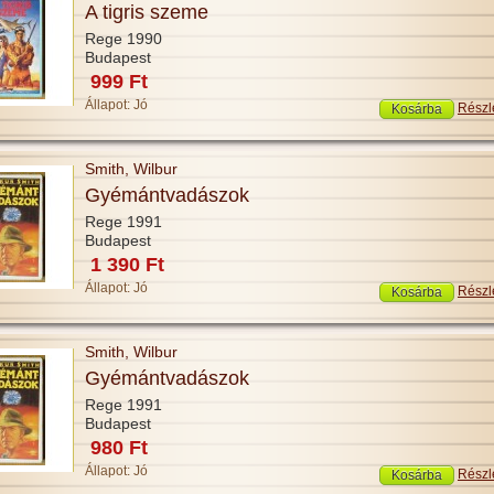
A tigris szeme
Rege 1990
Budapest
999 Ft
Állapot:
Jó
Részl
Smith, Wilbur
Gyémántvadászok
Rege 1991
Budapest
1 390 Ft
Állapot:
Jó
Részl
Smith, Wilbur
Gyémántvadászok
Rege 1991
Budapest
980 Ft
Állapot:
Jó
Részl