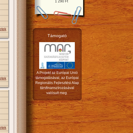
1 290 Ft
etek
Támogató
A Projekt az Európai Unió
támogatásával, az Európai
etek
Regionális Fejlesztési Alap
társfinanszírozásával
valósult meg.
etek