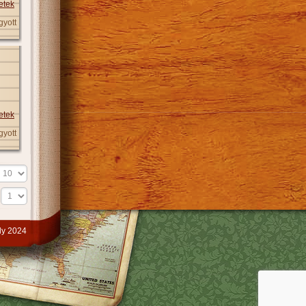
etek
gyott
etek
gyott
s
y 2024