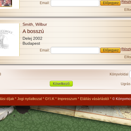
Részl
Email:
Elfo
Smith, Wilbur
A bosszú
Delej 2002
Budapest
Részl
Email:
Elfo
3
Könyv/oldal
Következő
Ugrá
tási díjak
Jogi nyilatkozat
GY.I.K
Impresszum
Elállás vásárlástól
© Könyvmol