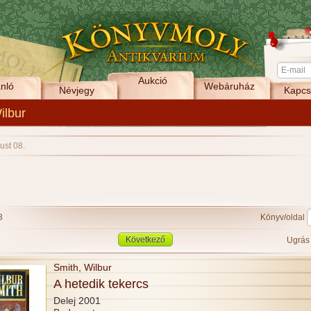
Aukció
nló
Webáruház
Névjegy
Kapcs
ilbur
ust 08.
3
Könyv/oldal
Következő
Ugrá
Smith, Wilbur
A hetedik tekercs
Delej 2001