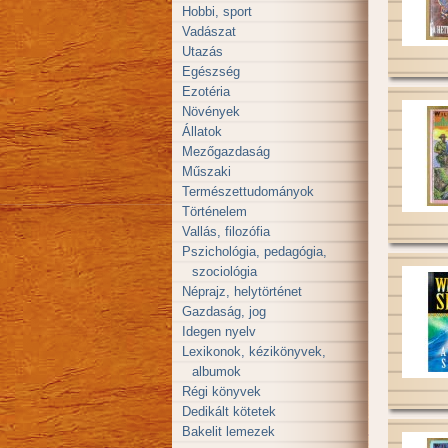
Hobbi, sport
Vadászat
Utazás
Egészség
Ezotéria
Növények
Állatok
Mezőgazdaság
Műszaki
Természettudományok
Történelem
Vallás, filozófia
Pszichológia, pedagógia,
szociológia
Néprajz, helytörténet
Gazdaság, jog
Idegen nyelv
Lexikonok, kézikönyvek,
albumok
Régi könyvek
Dedikált kötetek
Bakelit lemezek