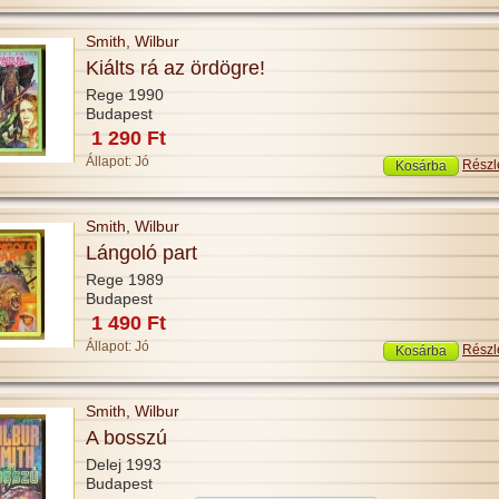
Smith, Wilbur
Kiálts rá az ördögre!
Rege 1990
Budapest
1 290 Ft
Állapot:
Jó
Részl
Smith, Wilbur
Lángoló part
Rege 1989
Budapest
1 490 Ft
Állapot:
Jó
Részl
Smith, Wilbur
A bosszú
Delej 1993
Budapest