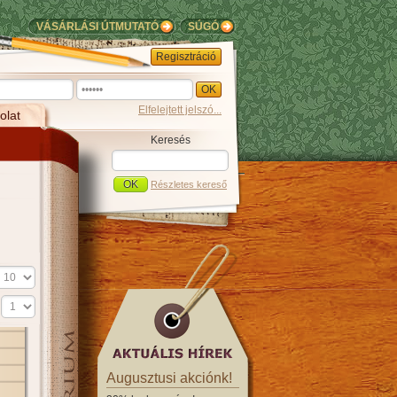
VÁSÁRLÁSI ÚTMUTATÓ
SÚGÓ
Regisztráció
Elfelejtett jelszó...
olat
Keresés
Részletes kereső
s
Augusztusi akciónk!