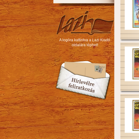
A logóra kattintva a Lazi Kiadó
oldalára léphet!