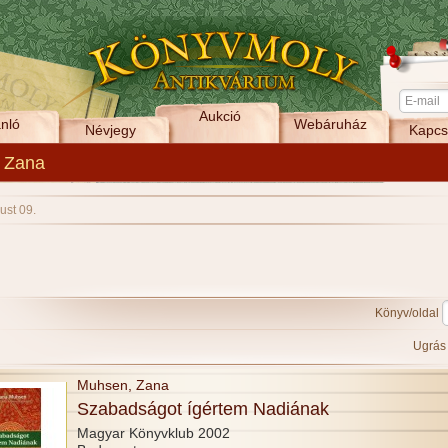
Aukció
nló
Webáruház
Névjegy
Kapcs
 Zana
ust 09.
Könyv/oldal
Ugrá
Muhsen, Zana
Szabadságot ígértem Nadiának
Magyar Könyvklub 2002