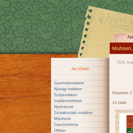
Ajá
Muhsen,
2026. Aug
AKCIÓINK!
Gyermekirodalom
Ifjúsági irodalom
Összesen: 2
Szépirodalom
Irodalomtörténet
1/1 oldal
Nyelvészet
Szórakoztató irodalom
Művészet
Gasztronómia
Otthon