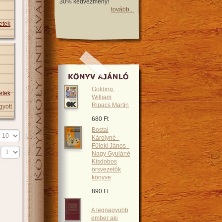
30% kedvezmény!
tovább...
etek
Golding,
etek
William
Ripacs Martin
gyott
680 Ft
Bostai
Károlyné -
Füleki János -
s
Nagy Gyuláné
Kisdobos
örsvezetők
könyve
890 Ft
A legnagyobb
ember aki