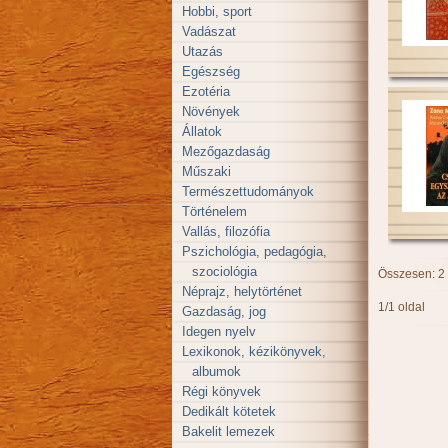
Hobbi, sport
Vadászat
Utazás
Egészség
Ezotéria
Növények
Állatok
Mezőgazdaság
Műszaki
Természettudományok
Történelem
Vallás, filozófia
Pszichológia, pedagógia,
szociológia
Összesen: 2
Néprajz, helytörténet
1/1 oldal
Gazdaság, jog
Idegen nyelv
Lexikonok, kézikönyvek,
albumok
Régi könyvek
Dedikált kötetek
Bakelit lemezek