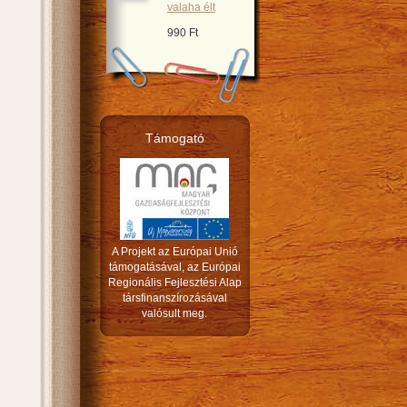
valaha élt
990 Ft
Támogató
A Projekt az Európai Unió
támogatásával, az Európai
Regionális Fejlesztési Alap
társfinanszírozásával
valósult meg.