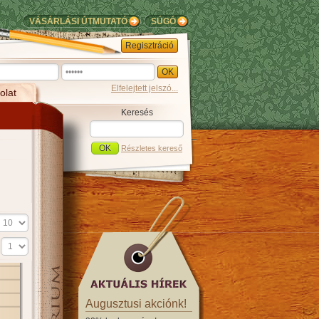
VÁSÁRLÁSI ÚTMUTATÓ
SÚGÓ
Regisztráció
Elfelejtett jelszó...
olat
Keresés
Részletes kereső
s
Augusztusi akciónk!