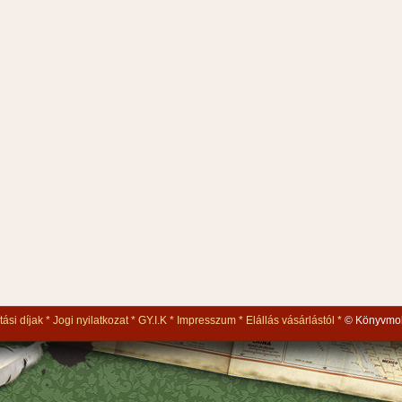
tási díjak
Jogi nyilatkozat
GY.I.K
Impresszum
Elállás vásárlástól
© Könyvmol