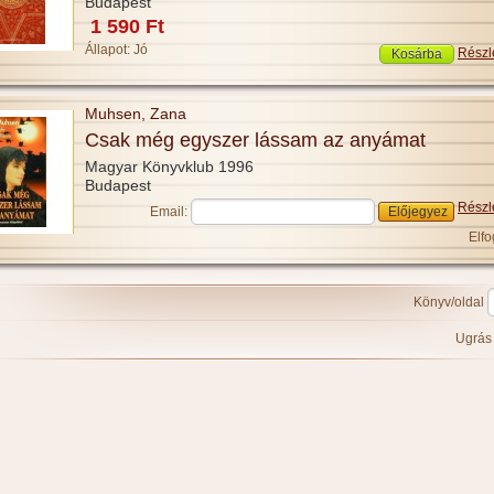
Budapest
1 590 Ft
Állapot:
Jó
Részl
Muhsen, Zana
Csak még egyszer lássam az anyámat
Magyar Könyvklub 1996
Budapest
Részl
Email:
Elfo
Könyv/oldal
Ugrá