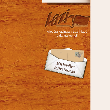
A logóra kattintva a Lazi Kiadó
oldalára léphet!