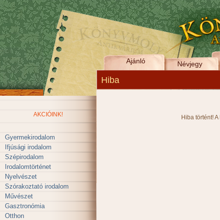
Ajánló
Névjegy
Hiba
AKCIÓINK!
Hiba történt! A
Gyermekirodalom
Ifjúsági irodalom
Szépirodalom
Irodalomtörténet
Nyelvészet
Szórakoztató irodalom
Művészet
Gasztronómia
Otthon