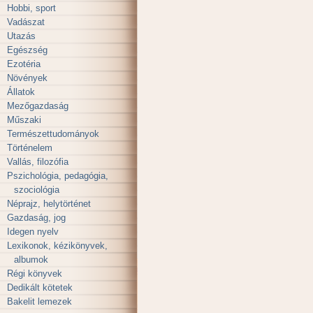
Hobbi, sport
Vadászat
Utazás
Egészség
Ezotéria
Növények
Állatok
Mezőgazdaság
Műszaki
Természettudományok
Történelem
Vallás, filozófia
Pszichológia, pedagógia,
szociológia
Néprajz, helytörténet
Gazdaság, jog
Idegen nyelv
Lexikonok, kézikönyvek,
albumok
Régi könyvek
Dedikált kötetek
Bakelit lemezek