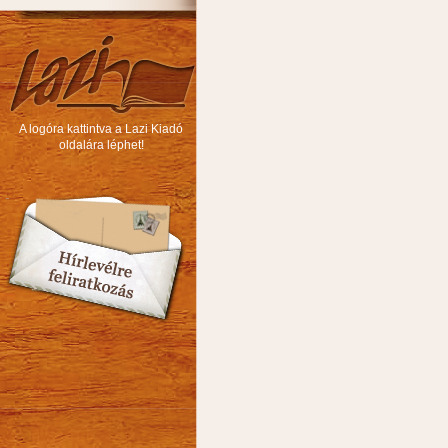
A logóra kattintva a Lazi Kiadó
oldalára léphet!