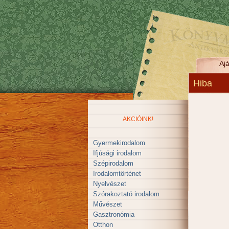
Ajá
Hiba
AKCIÓINK!
Gyermekirodalom
Ifjúsági irodalom
Szépirodalom
Irodalomtörténet
Nyelvészet
Szórakoztató irodalom
Művészet
Gasztronómia
Otthon