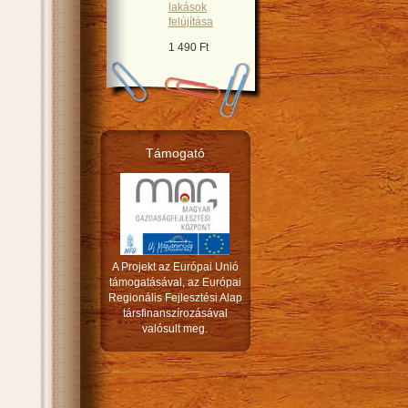
lakások
felújítása
1 490 Ft
Támogató
A Projekt az Európai Unió
támogatásával, az Európai
Regionális Fejlesztési Alap
társfinanszírozásával
valósult meg.