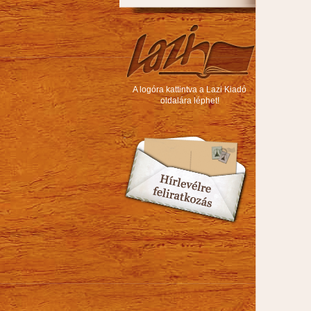
A logóra kattintva a Lazi Kiadó
oldalára léphet!