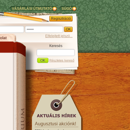
VÁSÁRLÁSI ÚTMUTATÓ
SÚGÓ
Regisztráció
Elfelejtett jelszó...
olat
Keresés
Részletes kereső
Augusztusi akciónk!