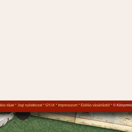
tási díjak
Jogi nyilatkozat
GY.I.K
Impresszum
Elállás vásárlástól
© Könyvmol