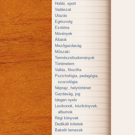
Hobbi, sport
Vadászat
Utazás
Egészség
Ezotéria
Növények
Állatok
Mezőgazdaság
Műszaki
Természettudományok
Történelem
Vallás, filozófia
Pszichológia, pedagógia,
szociológia
Néprajz, helytörténet
Gazdaság, jog
Idegen nyelv
Lexikonok, kézikönyvek,
albumok
Régi könyvek
Dedikált kötetek
Bakelit lemezek