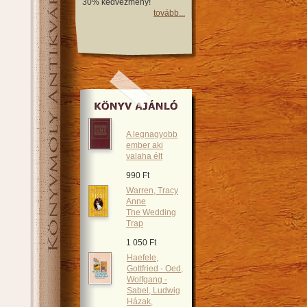
30% kedvezmény!
tovább...
A legnagyobb
ember aki
valaha élt
990 Ft
Warren, Tracy
Anne
The Wedding
Trap
1 050 Ft
Haefele,
Gottfried - Oed,
Wolfgang -
Sabel, Ludwig
Házak,