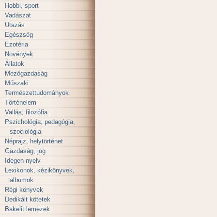
Hobbi, sport
Vadászat
Utazás
Egészség
Ezotéria
Növények
Állatok
Mezőgazdaság
Műszaki
Természettudományok
Történelem
Vallás, filozófia
Pszichológia, pedagógia,
szociológia
Néprajz, helytörténet
Gazdaság, jog
Idegen nyelv
Lexikonok, kézikönyvek,
albumok
Régi könyvek
Dedikált kötetek
Bakelit lemezek