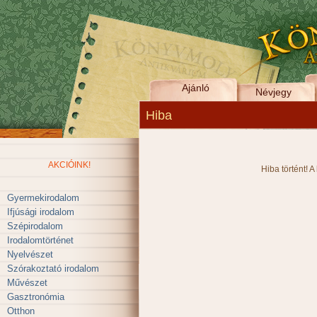
Ajánló
Névjegy
Hiba
AKCIÓINK!
Hiba történt! A
Gyermekirodalom
Ifjúsági irodalom
Szépirodalom
Irodalomtörténet
Nyelvészet
Szórakoztató irodalom
Művészet
Gasztronómia
Otthon