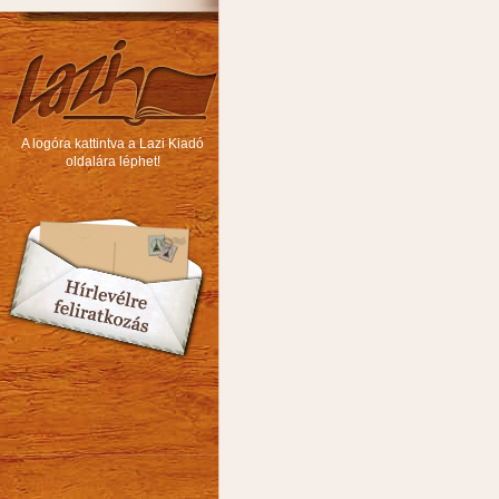
A logóra kattintva a Lazi Kiadó
oldalára léphet!