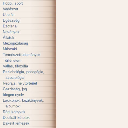
Hobbi, sport
Vadászat
Utazás
Egészség
Ezotéria
Növények
Állatok
Mezőgazdaság
Műszaki
Természettudományok
Történelem
Vallás, filozófia
Pszichológia, pedagógia,
szociológia
Néprajz, helytörténet
Gazdaság, jog
Idegen nyelv
Lexikonok, kézikönyvek,
albumok
Régi könyvek
Dedikált kötetek
Bakelit lemezek