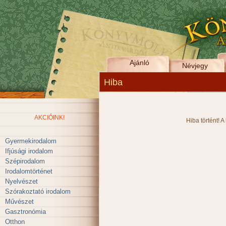
Ajánló
Névjegy
Hiba
AKCIÓINK!
Hiba történt! A
Gyermekirodalom
Ifjúsági irodalom
Szépirodalom
Irodalomtörténet
Nyelvészet
Szórakoztató irodalom
Művészet
Gasztronómia
Otthon