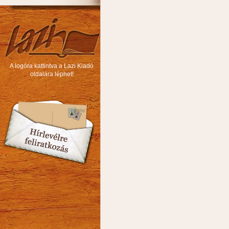
A logóra kattintva a Lazi Kiadó
oldalára léphet!