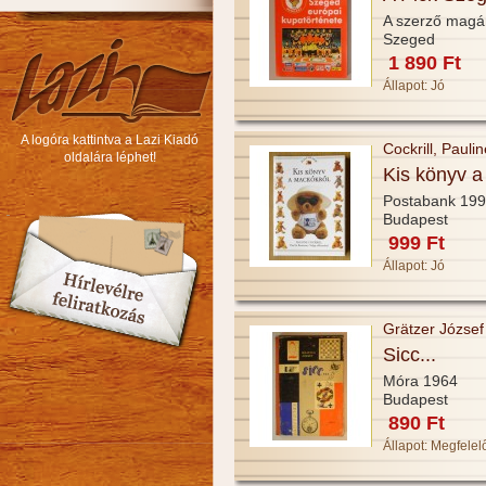
A szerző magá
Szeged
1 890 Ft
Állapot:
Jó
A logóra kattintva a Lazi Kiadó
Cockrill, Pauli
oldalára léphet!
Kis könyv a
Postabank 19
Budapest
999 Ft
Állapot:
Jó
Grätzer József
Sicc...
Móra 1964
Budapest
890 Ft
Állapot:
Megfelel