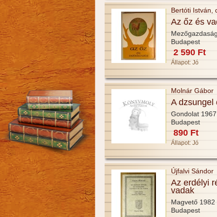
Bertóti István,
Az őz és v
Mezőgazdaság
Budapest
2 590 Ft
Állapot:
Jó
Molnár Gábor
A dzsungel 
Gondolat 1967
Budapest
890 Ft
Állapot:
Jó
Újfalvi Sándor
Az erdélyi 
vadak
Magvető 1982
Budapest