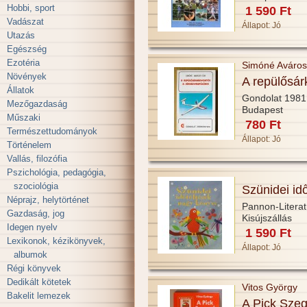
Hobbi, sport
1 590 Ft
Vadászat
Állapot:
Jó
Utazás
Egészség
Ezotéria
Simóné Aváros
Növények
A repülősár
Állatok
Gondolat 1981
Mezőgazdaság
Budapest
Műszaki
780 Ft
Természettudományok
Állapot:
Jó
Történelem
Vallás, filozófia
Pszichológia, pedagógia,
szociológia
Szünidei id
Néprajz, helytörténet
Pannon-Litera
Gazdaság, jog
Kisújszállás
Idegen nyelv
1 590 Ft
Lexikonok, kézikönyvek,
Állapot:
Jó
albumok
Régi könyvek
Dedikált kötetek
Vitos György
Bakelit lemezek
A Pick Szeg