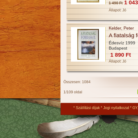
1 043
1 490 Ft
Állapot:
Jó
Kelder, Peter
A fiatalság f
Édesvíz 1999
Budapest
1 890 Ft
Állapot:
Jó
Összesen: 1084
1/109 oldal
Szállítási díjak
Jogi nyilatkozat
GY.