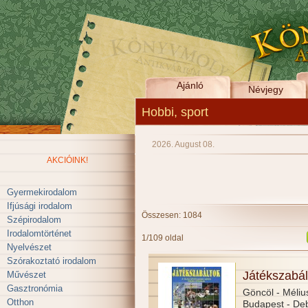
Ajánló
Névjegy
Hobbi, sport
2026. August 08.
AKCIÓINK!
Gyermekirodalom
Ifjúsági irodalom
Összesen: 1084
Szépirodalom
Irodalomtörténet
1/109 oldal
Nyelvészet
Szórakoztató irodalom
Játékszabá
Művészet
Gasztronómia
Göncöl - Méliu
Otthon
Budapest - De