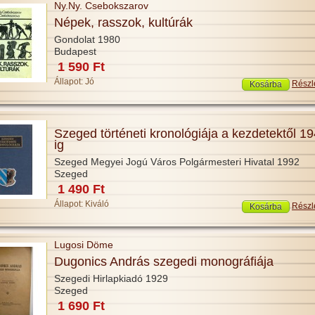
Ny.Ny. Csebokszarov
Népek, rasszok, kultúrák
Gondolat 1980
Budapest
1 590 Ft
Állapot:
Jó
Részl
Szeged történeti kronológiája a kezdetektől 19
ig
Szeged Megyei Jogú Város Polgármesteri Hivatal 1992
Szeged
1 490 Ft
Állapot:
Kiváló
Részl
Lugosi Döme
Dugonics András szegedi monográfiája
Szegedi Hirlapkiadó 1929
Szeged
1 690 Ft