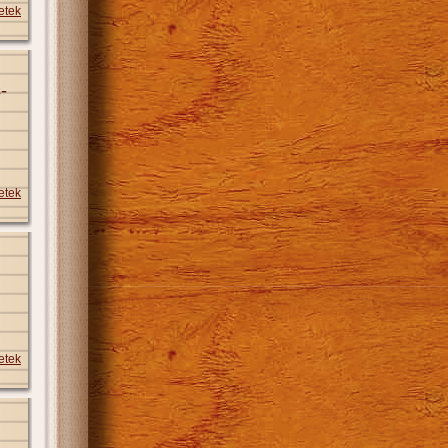
etek
-
etek
etek