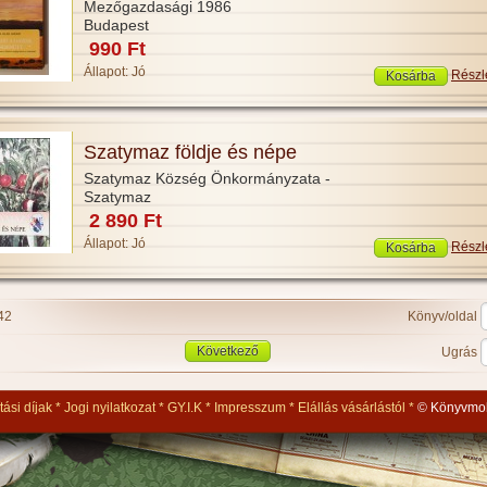
Mezőgazdasági 1986
Budapest
990 Ft
Állapot:
Jó
Részl
Szatymaz földje és népe
Szatymaz Község Önkormányzata -
Szatymaz
2 890 Ft
Állapot:
Jó
Részl
42
Könyv/oldal
Következő
Ugrás
tási díjak
Jogi nyilatkozat
GY.I.K
Impresszum
Elállás vásárlástól
© Könyvmol