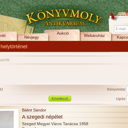
Aukció
nló
Webáruház
Névjegy
Kapcs
 helytörténet
ust 06.
42
Könyv/oldal
Következő
Ugrás
Bálint Sándor
A szegedi népélet
Szeged Megyei Város Tanácsa 1958