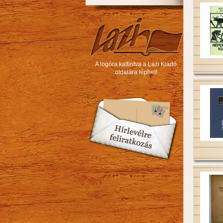
A logóra kattintva a Lazi Kiadó
oldalára léphet!