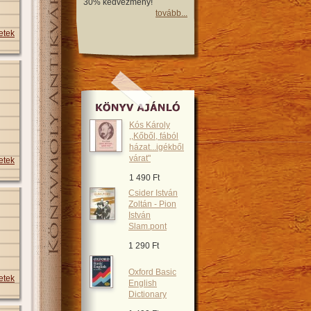
30% kedvezmény!
tovább...
etek
Kós Károly
,,Kőből, fából
házat...igékből
várat"
etek
1 490 Ft
Csider István
Zoltán - Pion
István
Slam.pont
1 290 Ft
Oxford Basic
etek
English
Dictionary