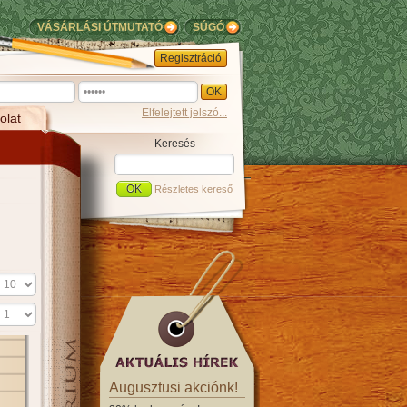
VÁSÁRLÁSI ÚTMUTATÓ
SÚGÓ
Regisztráció
Elfelejtett jelszó...
olat
Keresés
Részletes kereső
Augusztusi akciónk!