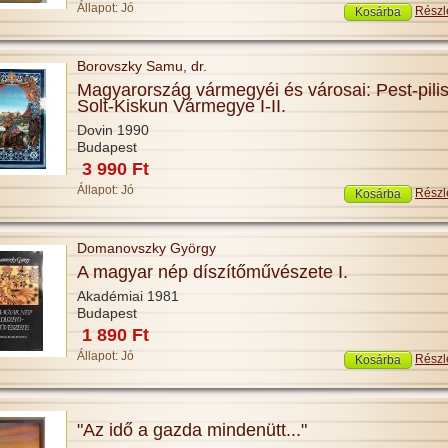
Állapot:
Jó
Részl
Borovszky Samu, dr.
Magyarország vármegyéi és városai: Pest-pilis
Solt-Kiskun Vármegye I-II.
Dovin 1990
Budapest
3 990 Ft
Állapot:
Jó
Részl
Domanovszky György
A magyar nép díszítőművészete I.
Akadémiai 1981
Budapest
1 890 Ft
Állapot:
Jó
Részl
"Az idő a gazda mindenütt..."