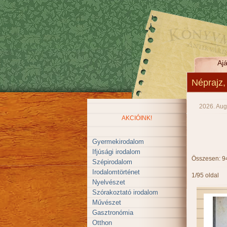
Ajá
Néprajz,
2026. Aug
AKCIÓINK!
Gyermekirodalom
Ifjúsági irodalom
Összesen: 9
Szépirodalom
Irodalomtörténet
1/95 oldal
Nyelvészet
Szórakoztató irodalom
Művészet
Gasztronómia
Otthon