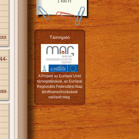
1 490 Ft
etek
Támogató
44-
A Projekt az Európai Unió
támogatásával, az Európai
Regionális Fejlesztési Alap
etek
társfinanszírozásával
valósult meg.