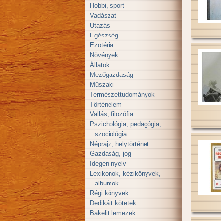
Hobbi, sport
Vadászat
Utazás
Egészség
Ezotéria
Növények
Állatok
Mezőgazdaság
Műszaki
Természettudományok
Történelem
Vallás, filozófia
Pszichológia, pedagógia,
szociológia
Néprajz, helytörténet
Gazdaság, jog
Idegen nyelv
Lexikonok, kézikönyvek,
albumok
Régi könyvek
Dedikált kötetek
Bakelit lemezek