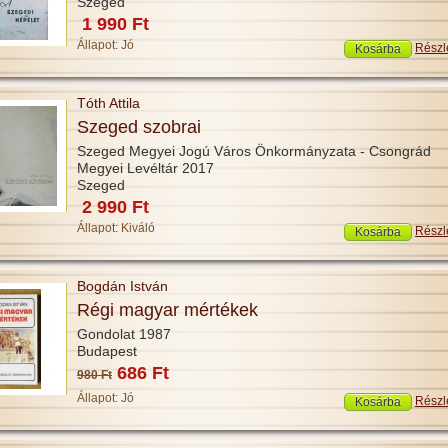
Szeged
1 990 Ft
Állapot:
Jó
Részl
Tóth Attila
Szeged szobrai
Szeged Megyei Jogú Város Önkormányzata - Csongrád
Megyei Levéltár 2017
Szeged
2 990 Ft
Állapot:
Kiváló
Részl
Bogdán István
Régi magyar mértékek
Gondolat 1987
Budapest
686 Ft
980 Ft
Állapot:
Jó
Részl