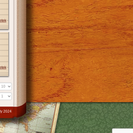
etek
etek
y 2024