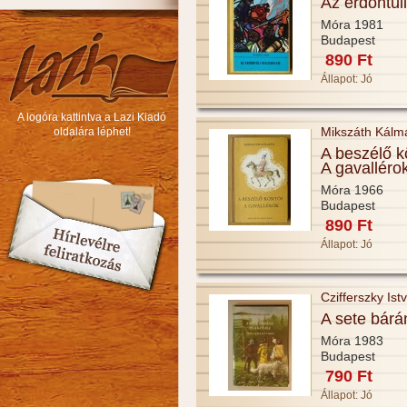
Az erdőntúl
Móra 1981
Budapest
890 Ft
Állapot:
Jó
A logóra kattintva a Lazi Kiadó
Mikszáth Kálm
oldalára léphet!
A beszélő k
A gavalléro
Móra 1966
Budapest
890 Ft
Állapot:
Jó
Czifferszky Ist
A sete bárá
Móra 1983
Budapest
790 Ft
Állapot:
Jó