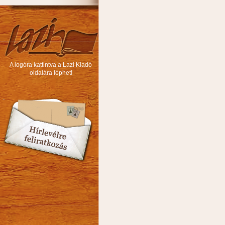
A logóra kattintva a Lazi Kiadó
oldalára léphet!