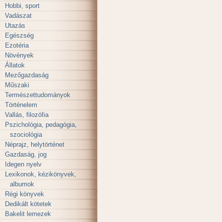
Hobbi, sport
Vadászat
Utazás
Egészség
Ezotéria
Növények
Állatok
Mezőgazdaság
Műszaki
Természettudományok
Történelem
Vallás, filozófia
Pszichológia, pedagógia,
szociológia
Néprajz, helytörténet
Gazdaság, jog
Idegen nyelv
Lexikonok, kézikönyvek,
albumok
Régi könyvek
Dedikált kötetek
Bakelit lemezek