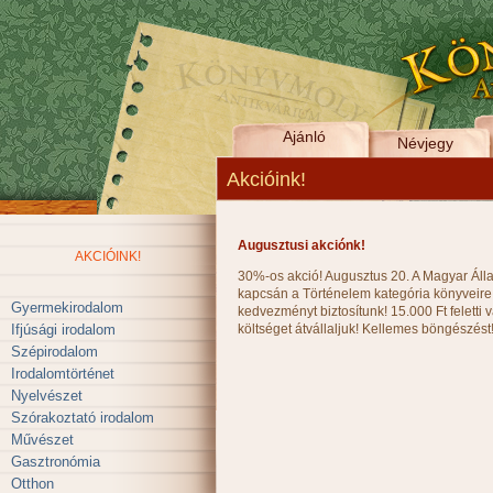
Ajánló
Névjegy
Akcióink!
Augusztusi akciónk!
AKCIÓINK!
30%-os akció! Augusztus 20. A Magyar Ál
kapcsán a Történelem kategória könyvei
Gyermekirodalom
kedvezményt biztosítunk! 15.000 Ft feletti v
Ifjúsági irodalom
költséget átvállaljuk! Kellemes böngészést
Szépirodalom
Irodalomtörténet
Nyelvészet
Szórakoztató irodalom
Művészet
Gasztronómia
Otthon