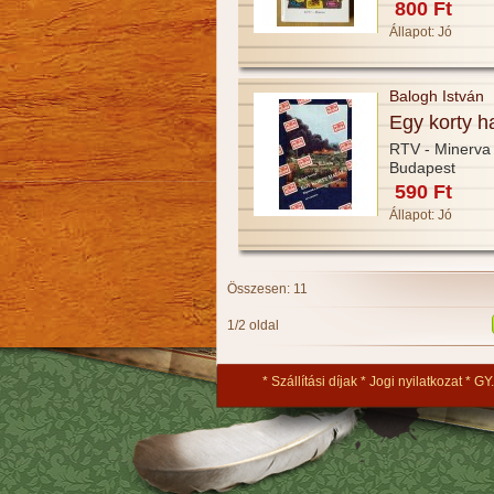
800 Ft
Állapot:
Jó
Balogh István
Egy korty ha
RTV - Minerva
Budapest
590 Ft
Állapot:
Jó
Összesen: 11
1/2 oldal
Szállítási díjak
Jogi nyilatkozat
GY.