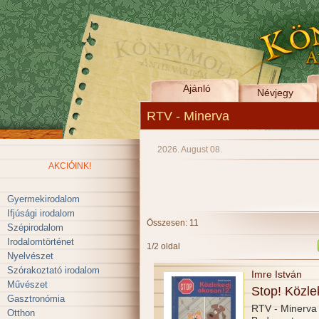
Ajánló
Névjegy
RTV - Minerva
2026. August 08.
AKCIÓINK!
Gyermekirodalom
Ifjúsági irodalom
Összesen: 11
Szépirodalom
Irodalomtörténet
1/2 oldal
Nyelvészet
Szórakoztató irodalom
Imre István
Művészet
Stop! Közle
Gasztronómia
RTV - Minerva
Otthon