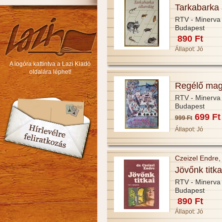
Tarkabarka á
RTV - Minerva
Budapest
890 Ft
Állapot:
Jó
A logóra kattintva a Lazi Kiadó
oldalára léphet!
Regélő mag
RTV - Minerva
Budapest
699 Ft
999 Ft
Állapot:
Jó
Czeizel Endre, 
Jövőnk titka
RTV - Minerva
Budapest
890 Ft
Állapot:
Jó