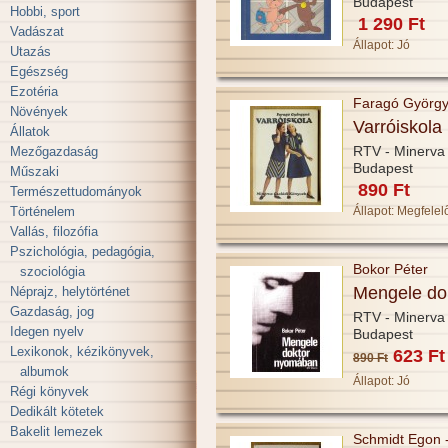
Budapest
Hobbi, sport
1 290 Ft
Vadászat
Állapot:
Jó
Utazás
Egészség
Ezotéria
Faragó Györg
Növények
Varróiskola
Állatok
RTV - Minerva
Mezőgazdaság
Budapest
Műszaki
890 Ft
Természettudományok
Történelem
Állapot:
Megfelel
Vallás, filozófia
Pszichológia, pedagógia,
Bokor Péter
szociológia
Mengele do
Néprajz, helytörténet
Gazdaság, jog
RTV - Minerva
Idegen nyelv
Budapest
Lexikonok, kézikönyvek,
623 Ft
890 Ft
albumok
Állapot:
Jó
Régi könyvek
Dedikált kötetek
Bakelit lemezek
Schmidt Egon -