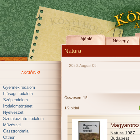
Ajánló
Névjegy
Natura
2026. August 09.
AKCIÓINK!
Gyermekirodalom
Ifjúsági irodalom
Összesen: 15
Szépirodalom
Irodalomtörténet
1/2 oldal
Nyelvészet
Szórakoztató irodalom
Magyarorsz
Művészet
Gasztronómia
Natura 1987
Otthon
Budapest