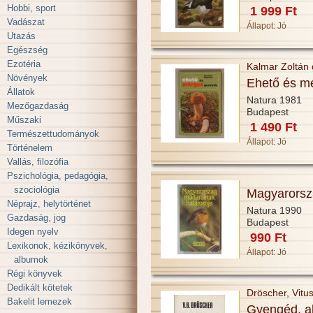
Hobbi, sport
1 999 Ft
Vadászat
Állapot:
Jó
Utazás
Egészség
Ezotéria
Kalmar Zoltán 
Növények
Ehető és m
Állatok
Natura 1981
Mezőgazdaság
Budapest
Műszaki
1 490 Ft
Természettudományok
Állapot:
Jó
Történelem
Vallás, filozófia
Pszichológia, pedagógia,
szociológia
Magyarorsz
Néprajz, helytörténet
Natura 1990
Gazdaság, jog
Budapest
Idegen nyelv
990 Ft
Lexikonok, kézikönyvek,
Állapot:
Jó
albumok
Régi könyvek
Dedikált kötetek
Dröscher, Vitus
Bakelit lemezek
Gyengéd, ak