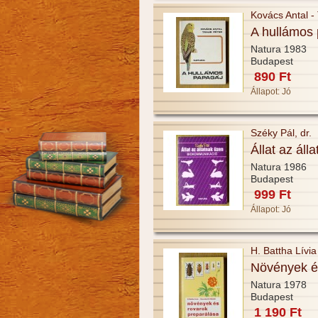
Kovács Antal -
A hullámos
Natura 1983
Budapest
890 Ft
Állapot:
Jó
Széky Pál, dr.
Állat az áll
Natura 1986
Budapest
999 Ft
Állapot:
Jó
H. Battha Lívi
Növények é
Natura 1978
Budapest
1 190 Ft