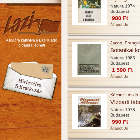
Natura 1974
Budapest
980 Ft
Állapot:
Jó
A logóra kattintva a Lazi Kiadó
Jacob, Françoi
oldalára léphet!
Botanikai 
Natura 1985
Budapest
1 590 Ft
Állapot:
Jó
Kácsor László
Vízparti tá
Natura 1978
Budapest
990 Ft
Állapot:
Jó