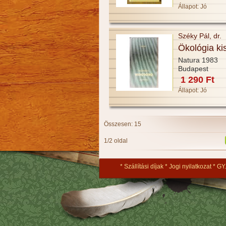
Állapot:
Jó
Széky Pál, dr.
Ökológia ki
Natura 1983
Budapest
1 290 Ft
Állapot:
Jó
Összesen: 15
1/2 oldal
Szállítási díjak
Jogi nyilatkozat
GY.