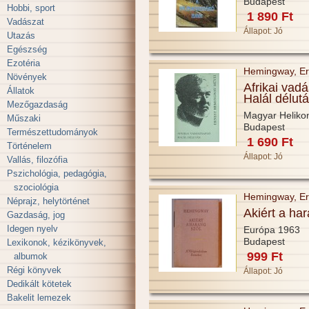
Budapest
Hobbi, sport
1 890 Ft
Vadászat
Állapot:
Jó
Utazás
Egészség
Ezotéria
Hemingway, Er
Növények
Afrikai vad
Állatok
Halál délut
Mezőgazdaság
Magyar Heliko
Műszaki
Budapest
Természettudományok
1 690 Ft
Történelem
Állapot:
Jó
Vallás, filozófia
Pszichológia, pedagógia,
szociológia
Hemingway, Er
Néprajz, helytörténet
Akiért a ha
Gazdaság, jog
Idegen nyelv
Európa 1963
Budapest
Lexikonok, kézikönyvek,
999 Ft
albumok
Régi könyvek
Állapot:
Jó
Dedikált kötetek
Bakelit lemezek