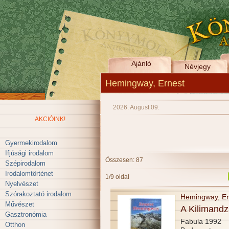
Ajánló
Névjegy
Hemingway, Ernest
2026. August 09.
AKCIÓINK!
Gyermekirodalom
Ifjúsági irodalom
Összesen: 87
Szépirodalom
Irodalomtörténet
1/9 oldal
Nyelvészet
Szórakoztató irodalom
Hemingway, Er
Művészet
A Kilimand
Gasztronómia
Fabula 1992
Otthon