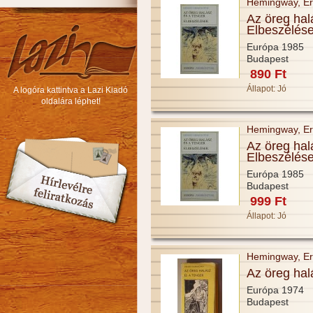
Hemingway, Er
Az öreg hal
Elbeszélés
Európa 1985
Budapest
890 Ft
Állapot:
Jó
A logóra kattintva a Lazi Kiadó
oldalára léphet!
Hemingway, Er
Az öreg hal
Elbeszélés
Európa 1985
Budapest
999 Ft
Állapot:
Jó
Hemingway, Er
Az öreg hal
Európa 1974
Budapest