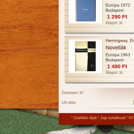
Európa 1972
Budapest
1 290 Ft
Állapot:
Jó
Hemingway, Er
Novellák
Európa 1963
Budapest
1 490 Ft
Állapot:
Jó
Összesen: 87
1/9 oldal
Szállítási díjak
Jogi nyilatkozat
GY.