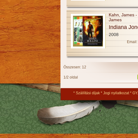
Kahn, James - 
James
Indiana Jone
2008
Email:
Összesen: 12
1/2 oldal
Szállítási díjak
Jogi nyilatkozat
GY.