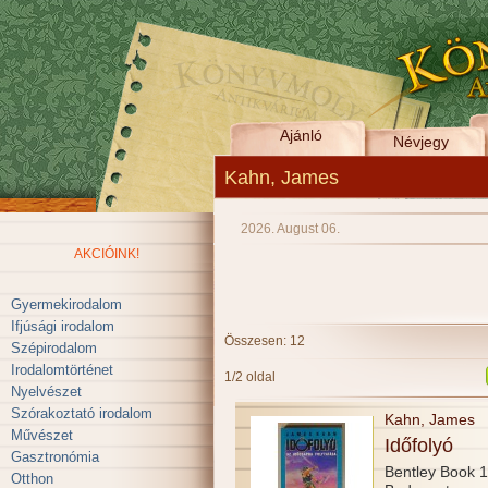
Ajánló
Névjegy
Kahn, James
2026. August 06.
AKCIÓINK!
Gyermekirodalom
Ifjúsági irodalom
Összesen: 12
Szépirodalom
Irodalomtörténet
1/2 oldal
Nyelvészet
Szórakoztató irodalom
Kahn, James
Művészet
Időfolyó
Gasztronómia
Bentley Book 
Otthon