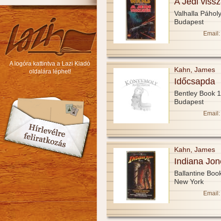
A Jedi vissz
Valhalla Páhol
Budapest
Email:
A logóra kattintva a Lazi Kiadó
Kahn, James
oldalára léphet!
Időcsapda
Bentley Book 
Budapest
Email:
Kahn, James
Indiana Jo
Ballantine Boo
New York
Email: