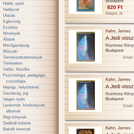
Budapest
Hobbi, sport
820 Ft
Vadászat
Állapot:
Jó
Utazás
Egészség
Ezotéria
Kahn, James
Növények
A Jedi vissz
Állatok
Kozmosz Köny
Mezőgazdaság
Budapest
Műszaki
Természettudományok
Email:
Történelem
Vallás, filozófia
Pszichológia, pedagógia,
Kahn, James
szociológia
A Jedi vissz
Néprajz, helytörténet
Gazdaság, jog
Kozmosz Köny
Budapest
Idegen nyelv
Lexikonok, kézikönyvek,
Email:
albumok
Régi könyvek
Dedikált kötetek
Kahn, James
Bakelit lemezek