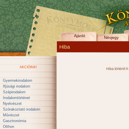
Ajánló
Névjegy
Hiba
AKCIÓINK!
Hiba történt! A
Gyermekirodalom
Ifjúsági irodalom
Szépirodalom
Irodalomtörténet
Nyelvészet
Szórakoztató irodalom
Művészet
Gasztronómia
Otthon