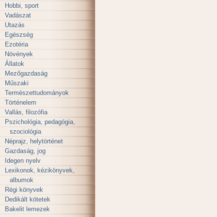
Hobbi, sport
Vadászat
Utazás
Egészség
Ezotéria
Növények
Állatok
Mezőgazdaság
Műszaki
Természettudományok
Történelem
Vallás, filozófia
Pszichológia, pedagógia,
szociológia
Néprajz, helytörténet
Gazdaság, jog
Idegen nyelv
Lexikonok, kézikönyvek,
albumok
Régi könyvek
Dedikált kötetek
Bakelit lemezek