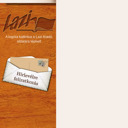
A logóra kattintva a Lazi Kiadó
oldalára léphet!