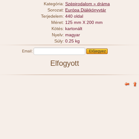
Kategória:
Szépirodalom » dráma
Sorozat:
Európa Diákkönyvtár
Terjedelem:
440 oldal
Méret:
125 mm X 200 mm
Kötés:
kartonált
Nyelv:
magyar
Súly:
0.25 kg
Email:
Elfogyott