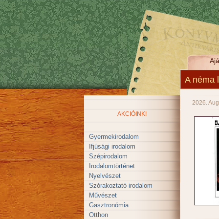
Ajá
A néma 
2026. Aug
AKCIÓINK!
Gyermekirodalom
Ifjúsági irodalom
Szépirodalom
Irodalomtörténet
Nyelvészet
Szórakoztató irodalom
Művészet
Gasztronómia
Otthon