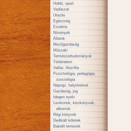
Hobbi, sport
Vadászat
Utazás
Egészség
Ezotéria
Növények
Állatok
Mezőgazdaság
Műszaki
Természettudományok
Történelem
Vallás, filozófia
Pszichológia, pedagógia,
szociológia
Néprajz, helytörténet
Gazdaság, jog
Idegen nyelv
Lexikonok, kézikönyvek,
albumok
Régi könyvek
Dedikált kötetek
Bakelit lemezek