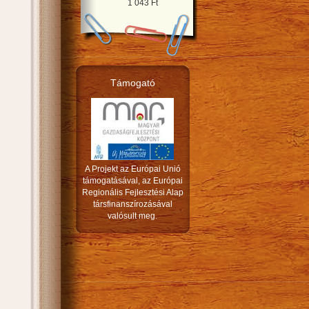
1 043 Ft
Támogató
A Projekt az Európai Unió
támogatásával, az Európai
Regionális Fejlesztési Alap
társfinanszírozásával
valósult meg.