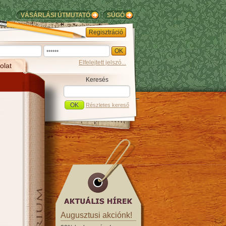
VÁSÁRLÁSI ÚTMUTATÓ
SÚGÓ
Regisztráció
Elfelejtett jelszó...
olat
Keresés
Részletes kereső
Augusztusi akciónk!