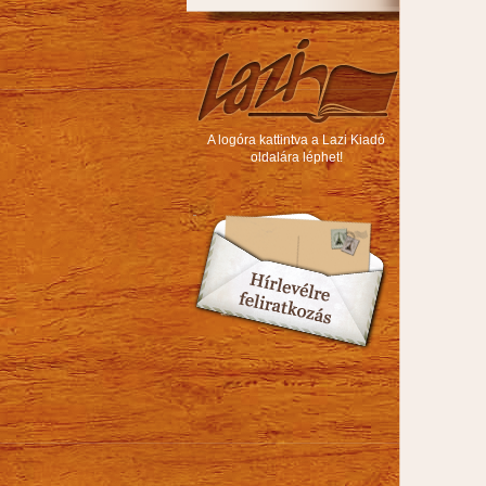
A logóra kattintva a Lazi Kiadó
oldalára léphet!