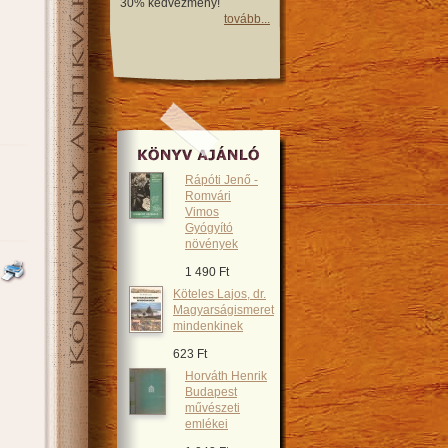
30% kedvezmény!
tovább...
Rápóti Jenő -
Romvári
Vimos
Gyógyító
növények
1 490 Ft
Köteles Lajos, dr.
Magyarságismeret
mindenkinek
623 Ft
Horváth Henrik
Budapest
művészeti
emlékei