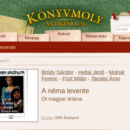
Aukció
nló
Webáruház
Névjegy
Kapcs
levente
ust 07.
Bródy Sándor
-
Heltai Jenő
-
Molnár
Ferenc
-
Füst Milán
-
Tamási Áron
A néma levente
Öt magyar dráma
Európa
1999, Budapest