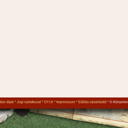
tási díjak
Jogi nyilatkozat
GY.I.K
Impresszum
Elállás vásárlástól
© Könyvmol