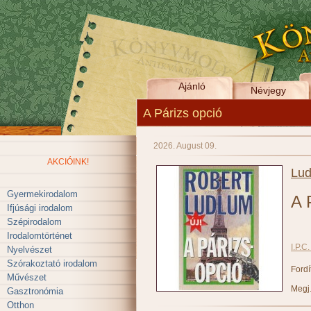
Ajánló
Névjegy
A Párizs opció
2026. August 09.
AKCIÓINK!
Lud
Gyermekirodalom
A 
Ifjúsági irodalom
Szépirodalom
Irodalomtörténet
I.P.C
Nyelvészet
Szórakoztató irodalom
Fordí
Művészet
Megj.
Gasztronómia
Otthon