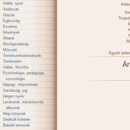
Hobbi, sport
Kate
Vadászat
So
Utazás
Terje
Egészség
M
Ezotéria
Növények
Állatok
Ál
Mezőgazdaság
Műszaki
Egyéb jell
Természettudományok
Történelem
Ár
Vallás, filozófia
Pszichológia, pedagógia,
szociológia
Néprajz, helytörténet
Gazdaság, jog
Idegen nyelv
Lexikonok, kézikönyvek,
albumok
Régi könyvek
Dedikált kötetek
Bakelit lemezek