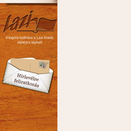
A logóra kattintva a Lazi Kiadó
oldalára léphet!