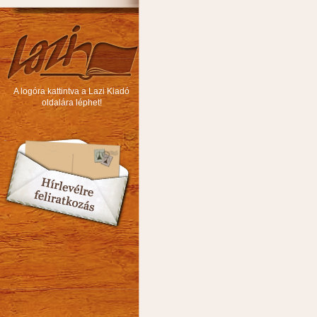
A logóra kattintva a Lazi Kiadó
oldalára léphet!