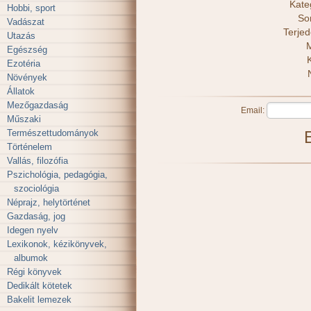
Kate
Hobbi, sport
So
Vadászat
Terje
Utazás
M
Egészség
Ezotéria
Növények
Állatok
Mezőgazdaság
Email:
Műszaki
Természettudományok
Történelem
Vallás, filozófia
Pszichológia, pedagógia,
szociológia
Néprajz, helytörténet
Gazdaság, jog
Idegen nyelv
Lexikonok, kézikönyvek,
albumok
Régi könyvek
Dedikált kötetek
Bakelit lemezek