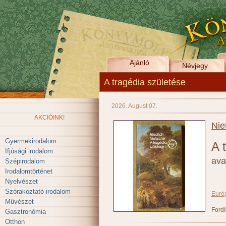
Ajánló
Névjegy
A tragédia születése
2026. August 07.
AKCIÓINK!
Nie
Gyermekirodalom
A 
Ifjúsági irodalom
ava
Szépirodalom
Irodalomtörténet
Nyelvészet
Szórakoztató irodalom
Euró
Művészet
Fordí
Gasztronómia
Otthon