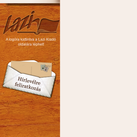
A logóra kattintva a Lazi Kiadó
oldalára léphet!