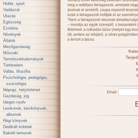
néhány évvel látszólag békésen szunnyadoz
Hobbi, sport
meg a rejtélyes falragaszok, amelyek regge
Vadászat
árulnak el senkiről, csupa olyasmit teszne
ezek a falragaszok indítják el az esemény
Utazás
"Nem a falragaszok okoznak álmatlanságo
Egészség
– mondja az egyik szereplő, s lassanként az
Ezotéria
félelmeit: a rothadás bűze (melyet egy bo
Növények
ölt, amikor az elöljáró, a véres polgárháb
a terrort a falura.
Állatok
Mezőgazdaság
Kate
Műszaki
Terje
Természettudományok
M
Történelem
Vallás, filozófia
Pszichológia, pedagógia,
szociológia
Néprajz, helytörténet
Email:
Gazdaság, jog
Idegen nyelv
Lexikonok, kézikönyvek,
albumok
Régi könyvek
Dedikált kötetek
Bakelit lemezek