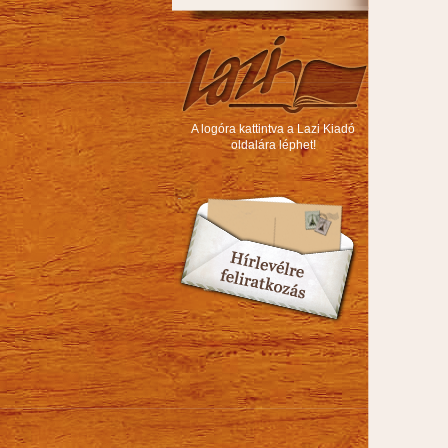
A logóra kattintva a Lazi Kiadó
oldalára léphet!