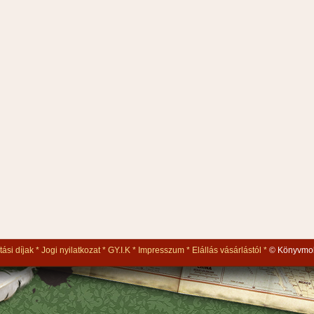
tási díjak
Jogi nyilatkozat
GY.I.K
Impresszum
Elállás vásárlástól
© Könyvmol