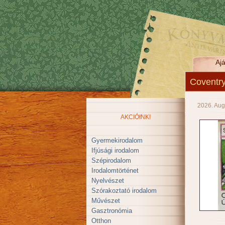
Ajá
Coventry
2026. Aug
AKCIÓINK!
Gyermekirodalom
Ifjúsági irodalom
Szépirodalom
Irodalomtörténet
Nyelvészet
Szórakoztató irodalom
Művészet
Gasztronómia
Otthon