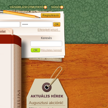
VÁSÁRLÁSI ÚTMUTATÓ
SÚGÓ
Regisztráció
Elfelejtett jelszó...
olat
Keresés
Részletes kereső
Augusztusi akciónk!