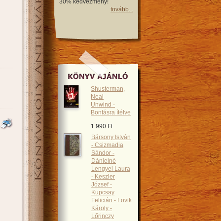
30% kedvezmény!
tovább...
Shusterman,
Neal
Unwind -
Bontásra ítélve
1 990 Ft
Bársony István
- Csizmadia
Sándor -
Dánielné
Lengyel Laura
- Keszler
József -
Kupcsay
Felicián - Lovik
Károly -
Lőrinczy