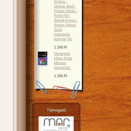
György -
Molnár Jenő -
Petelei István -
Relle Pál -
Ritoók Emma -
Simon Vilmos
Száz
magyarok
könyvei VII.
1 290 Ft
Verseginé
Hillay Erika
Magyar
helyesírás
1 290 Ft
Támogató