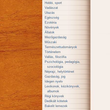
Hobbi, sport
Vadászat
Utazás
Egészség
Ezotéria
Növények
Állatok
Mezőgazdaság
Műszaki
Természettudományok
Történelem
Vallás, filozófia
Pszichológia, pedagógia,
szociológia
Néprajz, helytörténet
Gazdaság, jog
Idegen nyelv
Lexikonok, kézikönyvek,
albumok
Régi könyvek
Dedikált kötetek
Bakelit lemezek