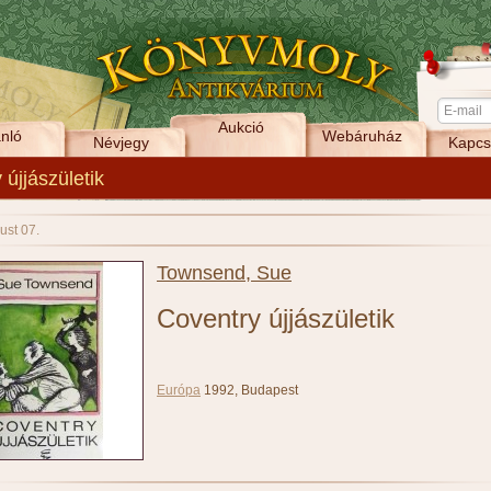
Aukció
nló
Webáruház
Névjegy
Kapcs
 újjászületik
ust 07.
Townsend, Sue
Coventry újjászületik
Európa
1992, Budapest