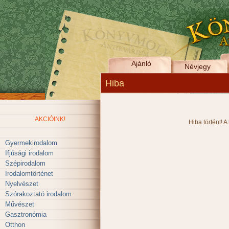
Ajánló
Névjegy
Hiba
AKCIÓINK!
Hiba történt! A
Gyermekirodalom
Ifjúsági irodalom
Szépirodalom
Irodalomtörténet
Nyelvészet
Szórakoztató irodalom
Művészet
Gasztronómia
Otthon