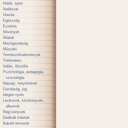
Hobbi, sport
Vadászat
Utazás
Egészség
Ezotéria
Növények
Állatok
Mezőgazdaság
Műszaki
Természettudományok
Történelem
Vallás, filozófia
Pszichológia, pedagógia,
szociológia
Néprajz, helytörténet
Gazdaság, jog
Idegen nyelv
Lexikonok, kézikönyvek,
albumok
Régi könyvek
Dedikált kötetek
Bakelit lemezek