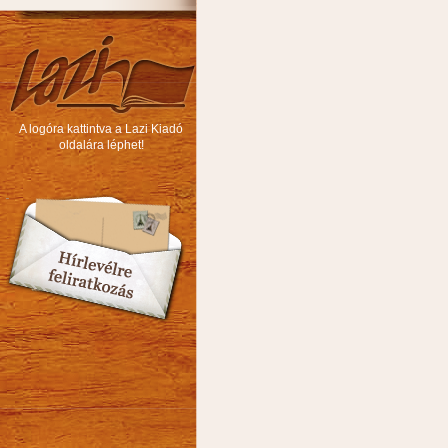
A logóra kattintva a Lazi Kiadó
oldalára léphet!