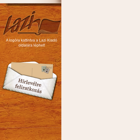
A logóra kattintva a Lazi Kiadó
oldalára léphet!