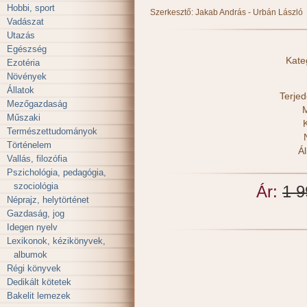
Hobbi, sport
Szerkesztő: Jakab András - Urbán László
Vadászat
Utazás
Egészség
Kate
Ezotéria
Növények
Állatok
Terje
Mezőgazdaság
M
Műszaki
Természettudományok
Történelem
Ál
Vallás, filozófia
Pszichológia, pedagógia,
szociológia
Ár:
1 9
Néprajz, helytörténet
Gazdaság, jog
Idegen nyelv
Lexikonok, kézikönyvek,
albumok
Régi könyvek
Dedikált kötetek
Bakelit lemezek