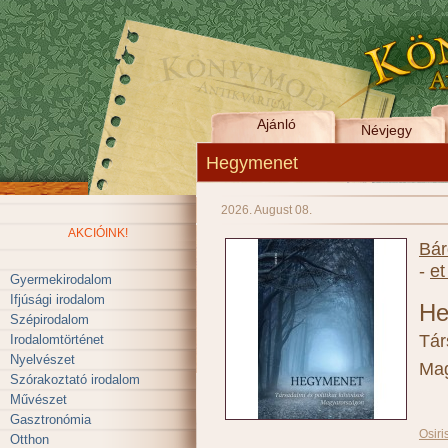
Ajánló
Névjegy
Hegymenet
2026. August 08.
AKCIÓINK!
Bár
-
et
Gyermekirodalom
Ifjúsági irodalom
He
Szépirodalom
Tár
Irodalomtörténet
Nyelvészet
Mag
Szórakoztató irodalom
Művészet
Gasztronómia
Osiri
Otthon