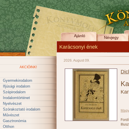
Ajánló
Névjegy
Karácsonyi ének
2026. August 09.
AKCIÓINK!
Dic
Gyermekirodalom
Ka
Ifjúsági irodalom
Kar
Szépirodalom
Irodalomtörténet
Nyelvészet
Szórakoztató irodalom
Magy
Művészet
Fordí
Gasztronómia
Illus
Otthon