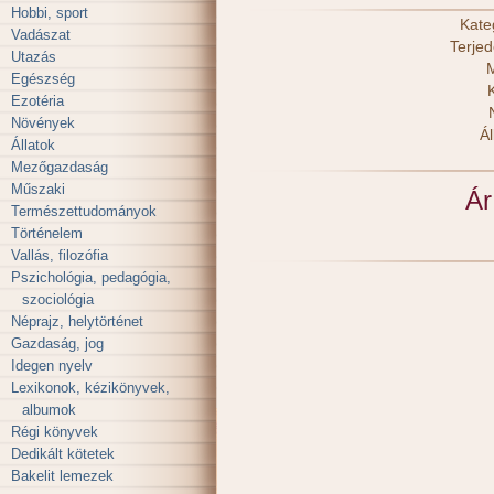
Hobbi, sport
Kate
Vadászat
Terje
Utazás
M
Egészség
Ezotéria
Növények
Ál
Állatok
Mezőgazdaság
Műszaki
Ár
Természettudományok
Történelem
Vallás, filozófia
Pszichológia, pedagógia,
szociológia
Néprajz, helytörténet
Gazdaság, jog
Idegen nyelv
Lexikonok, kézikönyvek,
albumok
Régi könyvek
Dedikált kötetek
Bakelit lemezek