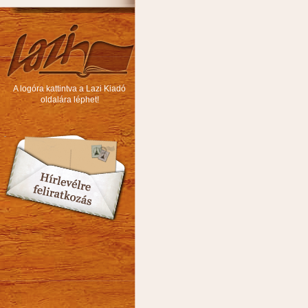
A logóra kattintva a Lazi Kiadó
oldalára léphet!