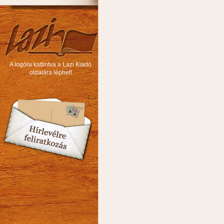
A logóra kattintva a Lazi Kiadó
oldalára léphet!