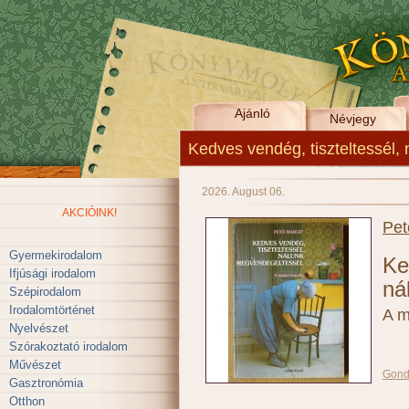
Ajánló
Névjegy
Kedves vendég, tiszteltessél,
2026. August 06.
AKCIÓINK!
Pet
Gyermekirodalom
Ke
Ifjúsági irodalom
ná
Szépirodalom
Irodalomtörténet
A m
Nyelvészet
Szórakoztató irodalom
Művészet
Gond
Gasztronómia
Otthon