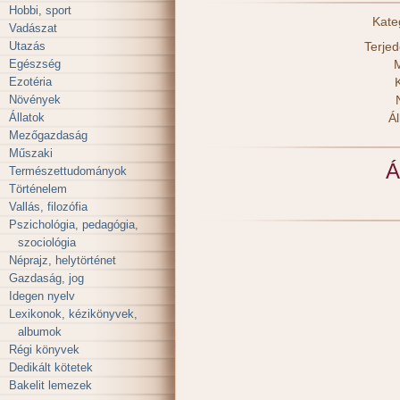
Hobbi, sport
Kate
Vadászat
Utazás
Terje
Egészség
M
Ezotéria
Növények
Állatok
Ál
Mezőgazdaság
Műszaki
Á
Természettudományok
Történelem
Vallás, filozófia
Pszichológia, pedagógia,
szociológia
Néprajz, helytörténet
Gazdaság, jog
Idegen nyelv
Lexikonok, kézikönyvek,
albumok
Régi könyvek
Dedikált kötetek
Bakelit lemezek