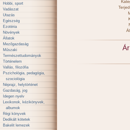
Kate
Hobbi, sport
Terje
Vadászat
M
Utazás
Egészség
Ezotéria
Ál
Növények
Állatok
Mezőgazdaság
Ár
Műszaki
Természettudományok
Történelem
Vallás, filozófia
Pszichológia, pedagógia,
szociológia
Néprajz, helytörténet
Gazdaság, jog
Idegen nyelv
Lexikonok, kézikönyvek,
albumok
Régi könyvek
Dedikált kötetek
Bakelit lemezek