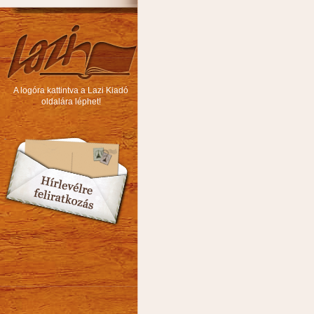
A logóra kattintva a Lazi Kiadó
oldalára léphet!