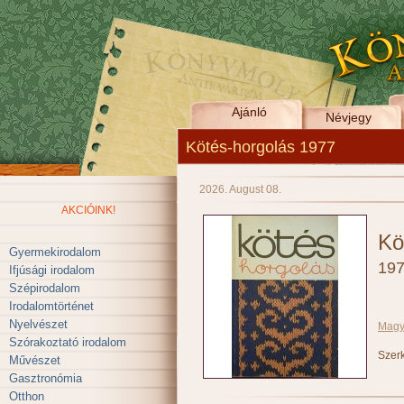
Ajánló
Névjegy
Kötés-horgolás 1977
2026. August 08.
AKCIÓINK!
Kö
Gyermekirodalom
19
Ifjúsági irodalom
Szépirodalom
Irodalomtörténet
Nyelvészet
Magy
Szórakoztató irodalom
Szerk
Művészet
Gasztronómia
Otthon