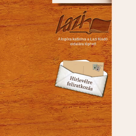
A logóra kattintva a Lazi Kiadó
oldalára léphet!