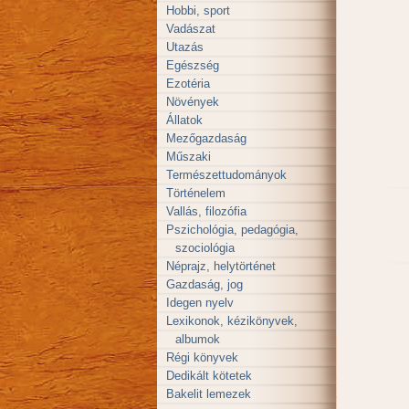
Hobbi, sport
Vadászat
Utazás
Egészség
Ezotéria
Növények
Állatok
Mezőgazdaság
Műszaki
Természettudományok
Történelem
Vallás, filozófia
Pszichológia, pedagógia,
szociológia
Néprajz, helytörténet
Gazdaság, jog
Idegen nyelv
Lexikonok, kézikönyvek,
albumok
Régi könyvek
Dedikált kötetek
Bakelit lemezek