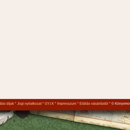
tási díjak
Jogi nyilatkozat
GY.I.K
Impresszum
Elállás vásárlástól
© Könyvmol