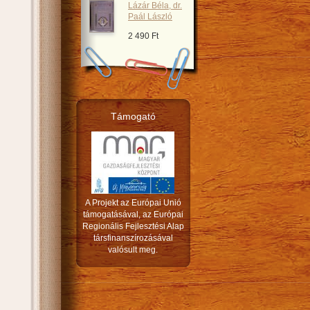
Lázár Béla, dr.
Paál László
2 490 Ft
Támogató
A Projekt az Európai Unió
támogatásával, az Európai
Regionális Fejlesztési Alap
társfinanszírozásával
valósult meg.