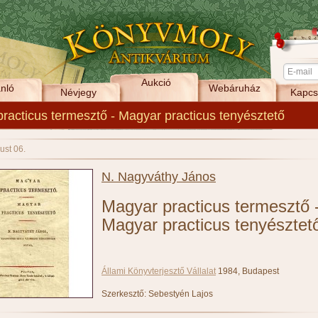
Aukció
nló
Webáruház
Névjegy
Kapcs
racticus termesztő - Magyar practicus tenyésztető
ust 06.
N. Nagyváthy János
Magyar practicus termesztő 
Magyar practicus tenyésztet
Állami Könyvterjesztő Vállalat
1984, Budapest
Szerkesztő: Sebestyén Lajos