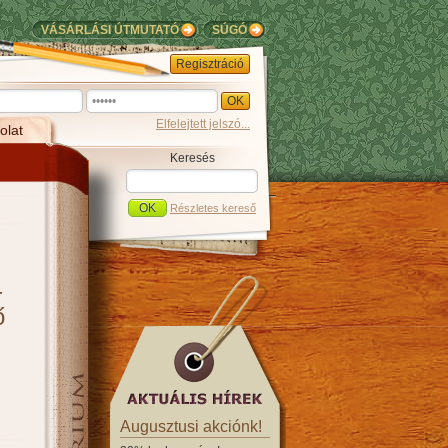
VÁSÁRLÁSI ÚTMUTATÓ
SÚGÓ
Regisztráció
Elfelejtett jelszó...
olat
Keresés
Részletes kereső
-
ő
Augusztusi akciónk!