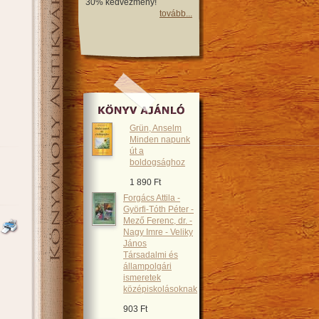
30% kedvezmény!
tovább...
Grün, Anselm
Minden napunk
út a
boldogsághoz
1 890 Ft
Forgács Attila -
Györfi-Tóth Péter -
Mező Ferenc, dr. -
Nagy Imre - Veliky
János
Társadalmi és
állampolgári
ismeretek
középiskolásoknak
903 Ft