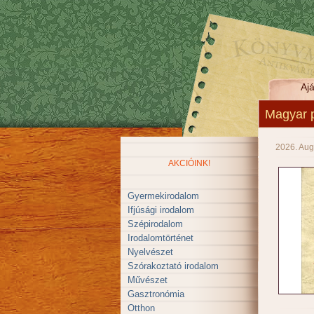
Ajá
Magyar p
2026. Aug
AKCIÓINK!
Gyermekirodalom
Ifjúsági irodalom
Szépirodalom
Irodalomtörténet
Nyelvészet
Szórakoztató irodalom
Művészet
Gasztronómia
Otthon