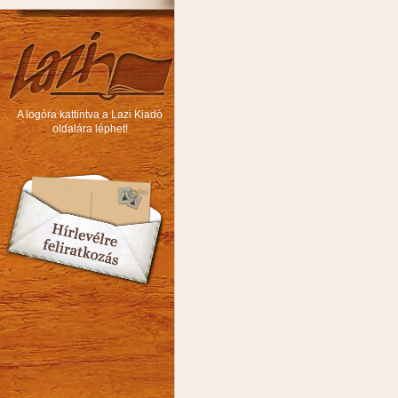
A logóra kattintva a Lazi Kiadó
oldalára léphet!