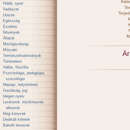
Kate
Hobbi, sport
So
Vadászat
Terje
Utazás
M
Egészség
Ezotéria
Növények
Ál
Állatok
Mezőgazdaság
Műszaki
Ár
Természettudományok
Történelem
Vallás, filozófia
Pszichológia, pedagógia,
szociológia
Néprajz, helytörténet
Gazdaság, jog
Idegen nyelv
Lexikonok, kézikönyvek,
albumok
Régi könyvek
Dedikált kötetek
Bakelit lemezek