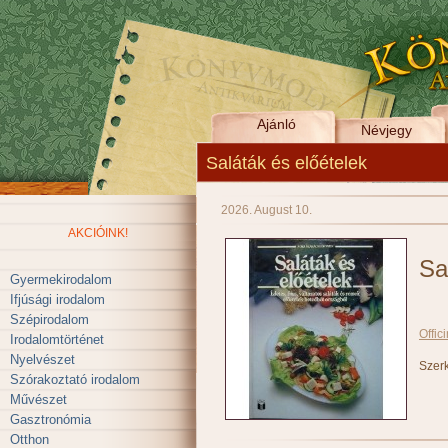
Ajánló
Névjegy
Saláták és előételek
2026. August 10.
AKCIÓINK!
Sa
Gyermekirodalom
Ifjúsági irodalom
Szépirodalom
Offic
Irodalomtörténet
Nyelvészet
Szerk
Szórakoztató irodalom
Művészet
Gasztronómia
Otthon