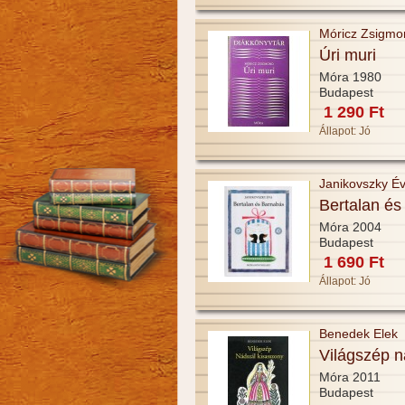
Móricz Zsigmo
Úri muri
Móra 1980
Budapest
1 290 Ft
Állapot:
Jó
Janikovszky É
Bertalan é
Móra 2004
Budapest
1 690 Ft
Állapot:
Jó
Benedek Elek
Világszép n
Móra 2011
Budapest