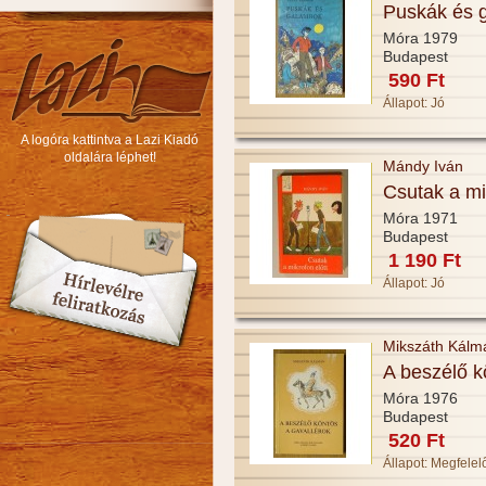
Puskák és 
Móra 1979
Budapest
590 Ft
Állapot:
Jó
A logóra kattintva a Lazi Kiadó
oldalára léphet!
Mándy Iván
Csutak a mi
Móra 1971
Budapest
1 190 Ft
Állapot:
Jó
Mikszáth Kálm
A beszélő k
Móra 1976
Budapest
520 Ft
Állapot:
Megfelel