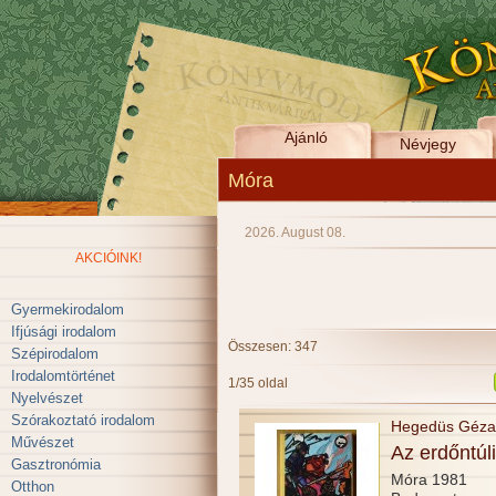
Ajánló
Névjegy
Móra
2026. August 08.
AKCIÓINK!
Gyermekirodalom
Ifjúsági irodalom
Összesen: 347
Szépirodalom
Irodalomtörténet
1/35 oldal
Nyelvészet
Szórakoztató irodalom
Hegedüs Géza
Művészet
Az erdőntúl
Gasztronómia
Móra 1981
Otthon