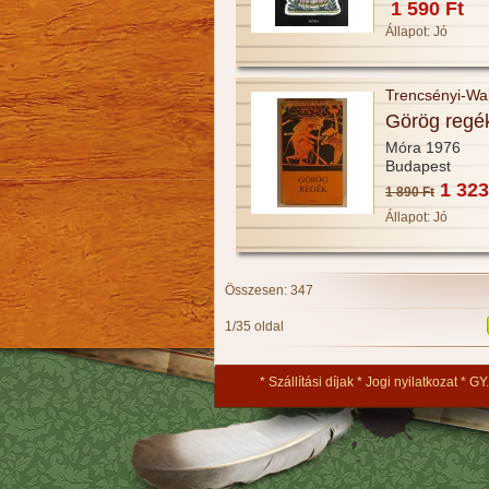
1 590 Ft
Állapot:
Jó
Trencsényi-Wal
Görög regé
Móra 1976
Budapest
1 323
1 890 Ft
Állapot:
Jó
Összesen: 347
1/35 oldal
Szállítási díjak
Jogi nyilatkozat
GY.