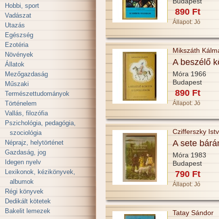
Budapest
Hobbi, sport
890 Ft
Vadászat
Állapot:
Jó
Utazás
Egészség
Ezotéria
Mikszáth Kálm
Növények
A beszélő k
Állatok
Móra 1966
Mezőgazdaság
Budapest
Műszaki
890 Ft
Természettudományok
Történelem
Állapot:
Jó
Vallás, filozófia
Pszichológia, pedagógia,
Czifferszky Ist
szociológia
A sete bárá
Néprajz, helytörténet
Gazdaság, jog
Móra 1983
Idegen nyelv
Budapest
Lexikonok, kézikönyvek,
790 Ft
albumok
Állapot:
Jó
Régi könyvek
Dedikált kötetek
Bakelit lemezek
Tatay Sándor